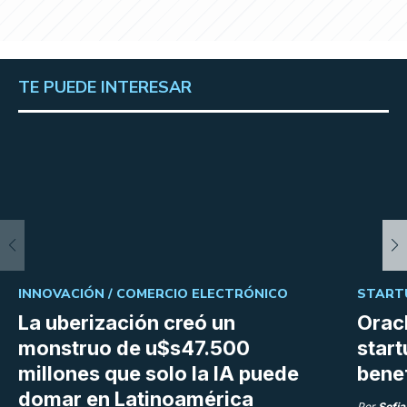
TE PUEDE INTERESAR
INNOVACIÓN /
COMERCIO ELECTRÓNICO
START
La uberización creó un
Orac
monstruo de u$s47.500
start
millones que solo la IA puede
bene
domar en Latinoamérica
Por
Sofia