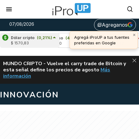
07/08/2026
Agreganos
library_add
×
Agregá iProUP a tus fuentes
Dólar cripto
(0,21%)
%)
Cardano
(4,80%)
Avalanche
(-3,48%)
preferidas en Google
$ 1570,83
u$s 0,20
u$s 6,42
ALERTA
MUNDO CRIPTO - Vuelve el carry trade de Bitcoin y
esta señal define los precios de agosto
Más
VUELVE EL CAR
información
INNOVACIÓN