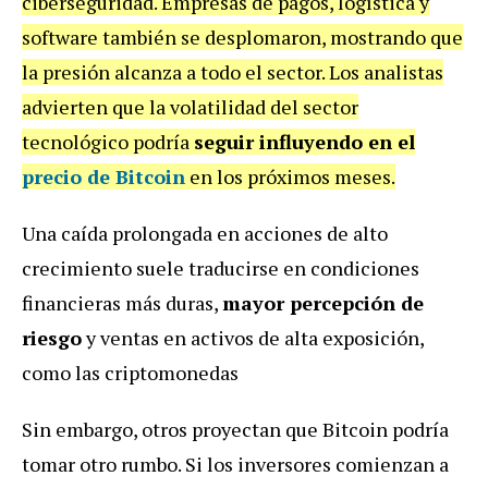
ciberseguridad. Empresas de pagos, logística y
software también se desplomaron, mostrando que
la presión alcanza a todo el sector. Los analistas
advierten que la volatilidad del sector
tecnológico podría
seguir influyendo en el
precio de
Bitcoin
en los próximos meses.
Una
caída
prolongada
en
acciones
de
alto
crecimiento
suele
traducirse
en
condiciones
financieras
más
duras,
mayor percepción de
riesgo
y
ventas
en
activos
de
alta
exposición,
como
las
criptomonedas
Sin embargo, otros proyectan
que
Bitcoin
podría
tomar
otro
rumbo.
Si
los
inversores comienzan a