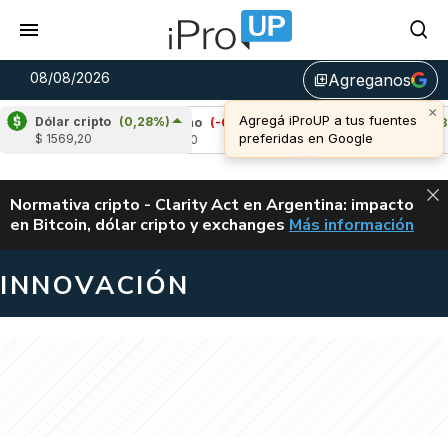
08/08/2026
Agreganos
library_add
×
Agregá iProUP a tus fuentes
Dólar cripto
(0,28%)
%)
Cardano
(-0,71%)
Avalanche
(0,34%)
preferidas en Google
$ 1569,20
u$s 0,20
u$s 6,53
ALERTA
Normativa cripto - Clarity Act en Argentina: impacto
en Bitcoin, dólar cripto y exchanges
Más información
CLARITY ACT EN AR
INNOVACIÓN