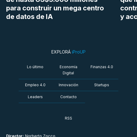
para construir un mega centro
cont
de datos de IA
y ac
EXPLORÁ
iProUP
Lo último
Economía
Finanzas 4.0
Digital
Empleo 4.0
Innovación
Startups
Leaders
Contacto
RSS
Director:
Norberto Zocco