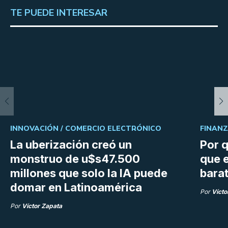
TE PUEDE INTERESAR
INNOVACIÓN /
COMERCIO ELECTRÓNICO
FINANZ
La uberización creó un
Por q
monstruo de u$s47.500
que e
millones que solo la IA puede
bara
domar en Latinoamérica
Por
Vícto
Por
Víctor Zapata