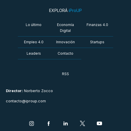
EXPLORÁ
iProUP
Lo último
Economía
Finanzas 4.0
Digital
Empleo 4.0
Innovación
Startups
Leaders
Contacto
RSS
Director:
Norberto Zocco
contacto@iproup.com