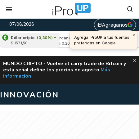
07/08/2026
Agreganos
library_add
×
Agregá iProUP a tus fuentes
Dólar cripto
(0,30%)
-2,34%)
Cardano
(6,87%)
Avalanche
(-4,
preferidas en Google
$ 1571,50
u$s 0,20
u$s 6,42
ALERTA
MUNDO CRIPTO - Vuelve el carry trade de Bitcoin y
esta señal define los precios de agosto
Más
VUELVE EL CAR
información
INNOVACIÓN