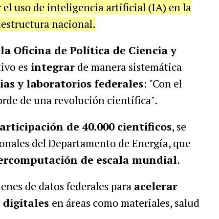
l uso de inteligencia artificial (IA) en la
raestructura nacional.
la Oficina de Política de Ciencia y
tivo es
integrar
de manera sistemática
as y laboratorios federales
: "Con el
orde de una revolución científica".
articipación de 40.000 cientificos
, se
ionales del Departamento de Energía, que
ercomputación de escala mundial
.
enes de datos federales para
acelerar
 digitales
en áreas como materiales, salud