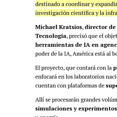
destinado a coordinar y expandir e
investigación científica y la inf
Michael Kratsios
,
director de 
Tecnología
, precisó que el obje
herramientas de IA en agenci
poder de la IA, América está al b
El proyecto, que contará con la
p
enfocará en los laboratorios nac
cuentan con plataformas de
sup
Allí se procesarán grandes volúm
simulaciones y experimentos