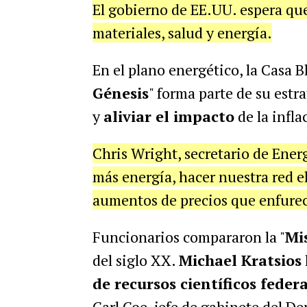
El gobierno de EE.UU. espera que
materiales, salud y energía.
En el plano energético, la Casa B
Génesis
" forma parte de su estr
y
aliviar el impacto
de la infla
Chris Wright,
secretario de Ener
más energía, hacer nuestra red el
aumentos de precios que enfurec
Funcionarios compararon la "
Mi
del siglo XX.
Michael Kratsios
de recursos científicos feder
Carl Coe, jefe de gabinete del De