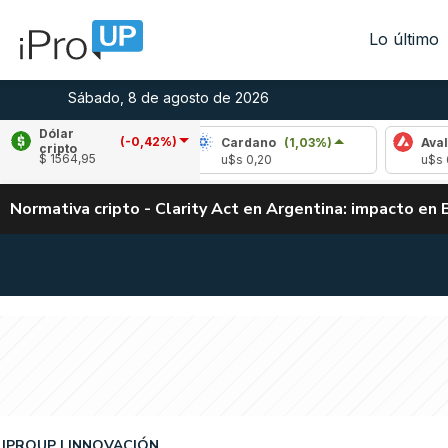
Lo último
Sábado, 8 de agosto de 2026
Dólar
(-0,42%)
le
(1,93%)
Cardano
(1,03%)
Avalanche
cripto
$ 1564,95
,04
u$s 0,20
u$s 6,54
Normativa cripto - Clarity Act en Argentina: impacto en 
IPROUP
INNOVACIÓN