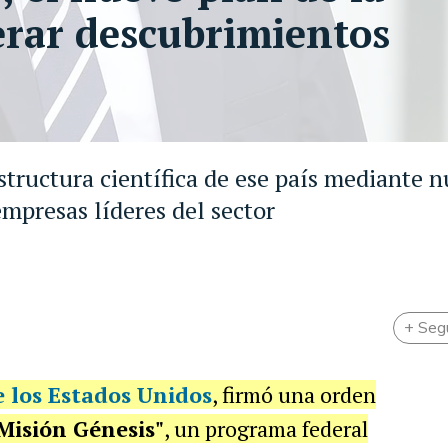
erar descubrimientos
estructura científica de ese país mediante 
mpresas líderes del sector
+ Seg
e los Estados Unidos
, firmó una orden
Misión Génesis"
, un programa federal