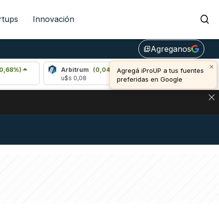
rtups
Innovación
Agreganos
library_add
×
Arbitrum
(0,04%)
Bitcoin
(1,23%)
Agregá iProUP a tus fuentes
u$s 0,08
u$s 65.009,00
preferidas en Google
NA: IMPACTO EN BITCOIN, DÓLAR CRIPTO Y EXCHANGES