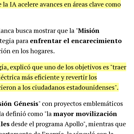
 la IA acelere avances en áreas clave como
lanca busca mostrar que la "
Misión
ategia para
enfrentar el encarecimiento
ción en los hogares.
gía,
explicó que uno de los objetivos es "traer
éctrica más eficiente y revertir los
ieron a los ciudadanos estadounidenses".
sión Génesis
" con proyectos emblemáticos
la definió como "la
mayor movilización
ales
desde el programa Apollo", mientras que
partamento de Energía, la vinculó con la