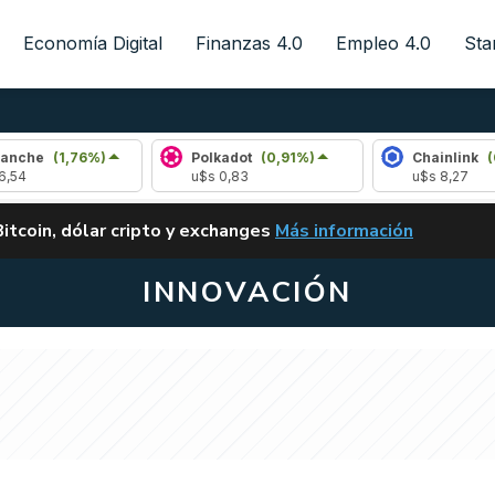
Economía Digital
Finanzas 4.0
Empleo 4.0
Sta
(1,76%)
Polkadot
(0,91%)
Chainlink
(0,68%)
u$s 0,83
u$s 8,27
ALERTA
Bitcoin, dólar cripto y exchanges
Más información
CLARITY ACT EN ARGENTI
INNOVACIÓN