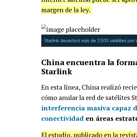
margen de la ley.
Starlink desactivó más de 2.500 satélites por 
China encuentra la forma
Starlink
En esta línea,
China realizó rec
cómo anular la red de satélites 
interferencia masiva capaz d
conectividad
en áreas estrat
El estudio, publicado en la revis