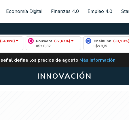
Economía Digital
Finanzas 4.0
Empleo 4.0
Sta
%)
Polkadot
(-2,67%)
Chainlink
(-0,28%)
u$s 0,82
u$s 8,15
ALERTA
 señal define los precios de agosto
Más información
VUELVE EL CARRY TRA
INNOVACIÓN
0 satélites y se
l avance de China en