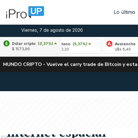
Lo último
Viernes, 7 de agosto de 2026
Dólar cripto
(0,37%)
2,48%)
Cardano
(5,37%)
Avalanche
(-4,13
$ 1573,96
u$s 0,20
u$s 6,40
MUNDO CRIPTO - Vuelve el carry trade de Bitcoin y esta
ESTAFAS 4.0
Starlink desactiva 2.50
mantiene alerta por e
internet espacial
IPROUP
INNOVACIÓN