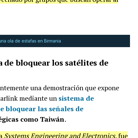
una ola de estafas en Birmania
 de bloquear los satélites de
ientemente una demostración que expone
Starlink mediante un
sistema de
e bloquear las señales de
égicas como Taiwán
.
ta
Systems Engineering and Electronics
, fue