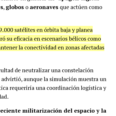
s
,
globos
o
aeronaves
que actúen como
.000 satélites en órbita baja y planea
ó su eficacia en escenarios bélicos como
antener la conectividad en zonas afectadas
cultad de neutralizar una constelación
se advirtió, aunque la simulación muestra un
ctica requeriría una coordinación logística y
dad.
eciente militarización del espacio y la