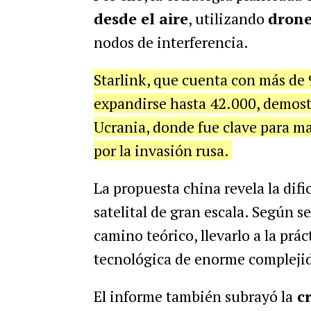
desde el aire
, utilizando
drone
nodos de interferencia.
Starlink, que cuenta con más de 9
expandirse hasta 42.000, demostr
Ucrania, donde fue clave para m
por la invasión rusa.
La propuesta china revela la difi
satelital de gran escala. Según 
camino teórico, llevarlo a la prá
tecnológica de enorme compleji
El informe también subrayó la
cr