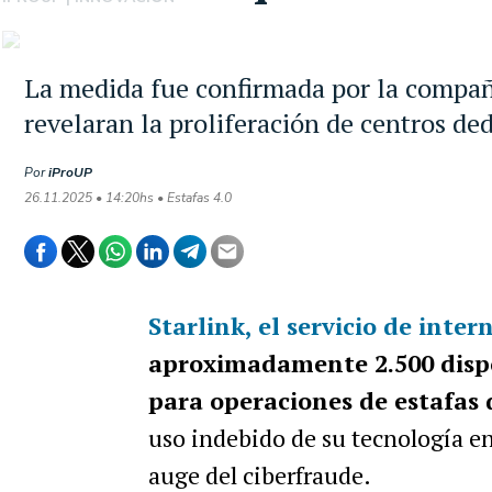
La medida fue confirmada por la compañí
revelaran la proliferación de centros ded
Por
iProUP
26.11.2025 • 14:20hs • Estafas 4.0
Starlink
, el servicio de inte
aproximadamente 2.500 dispos
para operaciones de estafas 
uso indebido de su tecnología en
auge del ciberfraude.