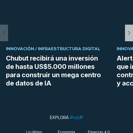
INNOVACIÓN /
INFRAESTRUCTURA DIGITAL
INNOVA
Chubut recibirá una inversión
Aler
de hasta US$5.000 millones
que i
para construir un mega centro
cont
de datos de IA
y ac
EXPLORÁ
iProUP
Lo último
Economía
Finanzas 4.0