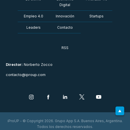
Digital
Empleo 4.0
Innovación
Startups
Leaders
Contacto
RSS
Director:
Norberto Zocco
contacto@iproup.com
iProUP - © Copyright 2026. Grupo App S.A. Buenos Aires, Argentina.
Todos los derechos reservados.