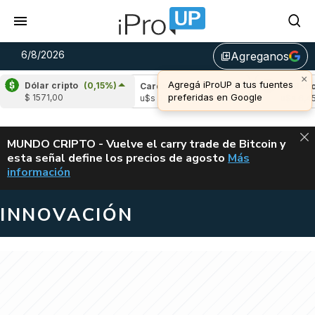
6/8/2026
Agreganos
library_add
×
Agregá iProUP a tus fuentes
Dólar cripto
(0,15%)
ple
(-2,53%)
Cardano
(5,05%)
Avalanche
preferidas en Google
$ 1571,00
1,04
u$s 0,20
u$s 6,45
ALERTA
MUNDO CRIPTO - Vuelve el carry trade de Bitcoin y
esta señal define los precios de agosto
Más
VUELVE EL CAR
información
INNOVACIÓN