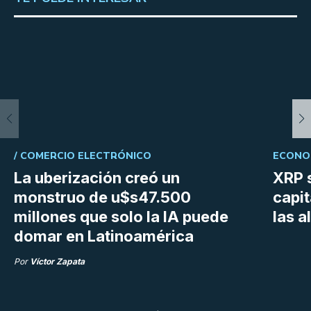
/
COMERCIO ELECTRÓNICO
ECONOM
La uberización creó un
XRP s
monstruo de u$s47.500
capit
millones que solo la IA puede
las a
domar en Latinoamérica
Por
Víctor Zapata