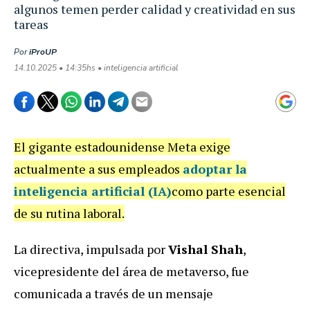
algunos temen perder calidad y creatividad en sus
tareas
Por
iProUP
14.10.2025 • 14:35hs • inteligencia artificial
El gigante estadounidense Meta exige
actualmente a sus empleados
adoptar la
inteligencia artificial (IA)
como parte esencial
de su rutina laboral.
La directiva, impulsada por
Vishal Shah
,
vicepresidente del área de metaverso, fue
comunicada a través de un mensaje