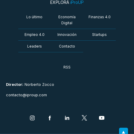
EXPLORÁ
iProUP
Lo último
Economía
Finanzas 4.0
Digital
Empleo 4.0
Innovación
Startups
Leaders
Contacto
RSS
Director:
Norberto Zocco
contacto@iproup.com