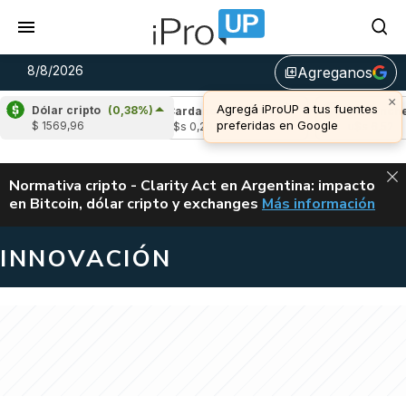
8/8/2026
Agreganos
library_add
×
Agregá iProUP a tus fuentes
Dólar cripto
(0,38%)
e
(1,84%)
Cardano
(-0,30%)
Avalanche
(
preferidas en Google
$ 1569,96
04
u$s 0,20
u$s 6,52
ALERTA
Normativa cripto - Clarity Act en Argentina: impacto
en Bitcoin, dólar cripto y exchanges
Más información
CLARITY ACT EN AR
INNOVACIÓN