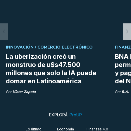
INNOVACIÓN /
COMERCIO ELECTRÓNICO
FINANZ
La uberización creó un
BNA 
monstruo de u$s47.500
perm
millones que solo la IA puede
y pag
domar en Latinoamérica
del N
Por
Víctor Zapata
Por
B.A.
EXPLORÁ
iProUP
Lo último
Economía
Finanzas 4.0