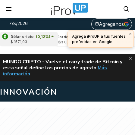
7/8/2026
Agreganos
library_add
×
Agregá iProUP a tus fuentes
Dólar cripto
(0,12%)
le
(-2,47%)
Cardano
(6,39%)
Avalanche
preferidas en Google
$ 1571,03
,03
u$s 0,20
u$s 6,41
ALERTA
MUNDO CRIPTO - Vuelve el carry trade de Bitcoin y
esta señal define los precios de agosto
Más
VUELVE EL CAR
información
INNOVACIÓN