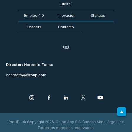
Digital
Empleo 4.0
Innovación
Startups
Leaders
Contacto
RSS
Director:
Norberto Zocco
contacto@iproup.com
iProUP - © Copyright 2026. Grupo App S.A. Buenos Aires, Argentina.
Todos los derechos reservados.