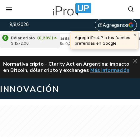
9/8/2026
Agreganos
library_add
×
Agregá iProUP a tus fuentes
Dólar cripto
(0,28%)
e
(-0,24%)
Cardano
(-1,11%)
Avalanche
(
preferidas en Google
$ 1572,00
04
u$s 0,20
u$s 6,48
ALERTA
Normativa cripto - Clarity Act en Argentina: impacto
en Bitcoin, dólar cripto y exchanges
Más información
CLARITY ACT EN AR
INNOVACIÓN