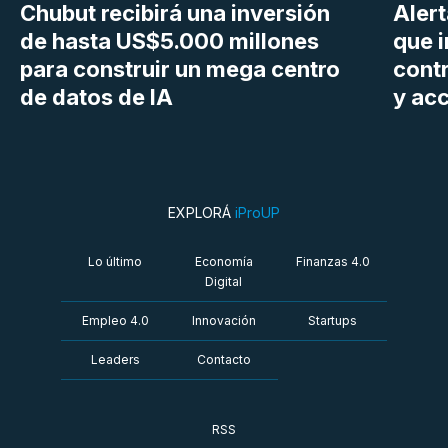
Chubut recibirá una inversión
Aler
de hasta US$5.000 millones
que i
para construir un mega centro
cont
de datos de IA
y ac
EXPLORÁ
iProUP
Lo último
Economía
Finanzas 4.0
Digital
Empleo 4.0
Innovación
Startups
Leaders
Contacto
RSS