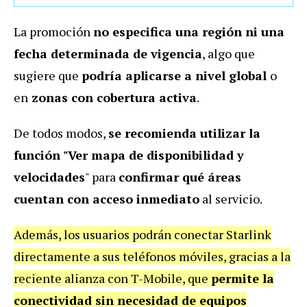
La promoción
no especifica una región ni una
fecha determinada de vigencia
, algo que
sugiere que
podría aplicarse a nivel global
o
en
zonas con cobertura activa
.
De todos modos,
se recomienda utilizar la
función "Ver mapa de disponibilidad y
velocidades
" para
confirmar qué áreas
cuentan con acceso inmediato
al servicio.
Además, los usuarios podrán conectar Starlink
directamente a sus teléfonos móviles, gracias a la
reciente alianza con T-Mobile, que
permite la
conectividad sin necesidad de equipos