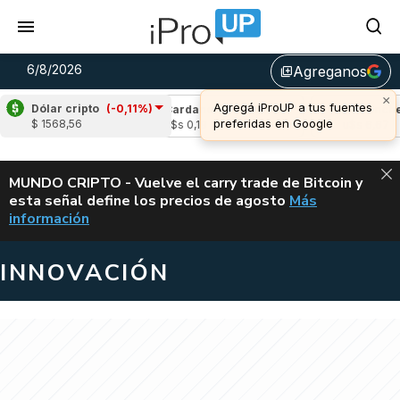
6/8/2026
Agreganos
library_add
×
Agregá iProUP a tus fuentes
Dólar cripto
(-0,11%)
(-2,39%)
Cardano
(-1,62%)
Avalanche
(0
preferidas en Google
$ 1568,56
4
u$s 0,19
u$s 6,67
ALERTA
MUNDO CRIPTO - Vuelve el carry trade de Bitcoin y
esta señal define los precios de agosto
Más
VUELVE EL CAR
información
INNOVACIÓN