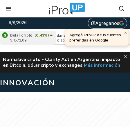
9/8/2026
Agreganos
library_add
×
Agregá iProUP a tus fuentes
Dólar cripto
(0,43%)
-0,16%)
Cardano
(-1,59%)
Avalanche
(-0,
preferidas en Google
$ 1572,09
u$s 0,20
u$s 6,47
ALERTA
Normativa cripto - Clarity Act en Argentina: impacto
en Bitcoin, dólar cripto y exchanges
Más información
CLARITY ACT EN AR
INNOVACIÓN