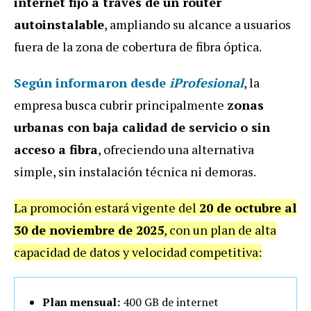
internet fijo a través de un router
autoinstalable
, ampliando su alcance a usuarios
fuera de la zona de cobertura de fibra óptica.
Según informaron desde
iProfesional
, la
empresa busca cubrir principalmente
zonas
urbanas con baja calidad de servicio o sin
acceso a fibra
, ofreciendo una alternativa
simple, sin instalación técnica ni demoras.
La promoción estará vigente del
20 de octubre al
30 de noviembre de 2025
, con un plan de alta
capacidad de datos y velocidad competitiva:
Plan mensual:
400 GB de internet