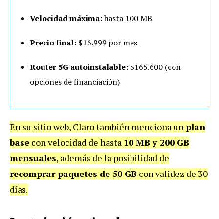
Velocidad máxima:
hasta 100 MB
Precio final:
$16.999 por mes
Router 5G autoinstalable:
$165.600 (con
opciones de financiación)
En su sitio web, Claro también menciona un
plan
base
con velocidad de hasta
10 MB y 200 GB
mensuales
, además de la posibilidad de
recomprar paquetes de 50 GB
con validez de 30
días.