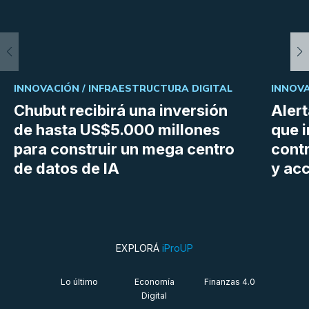
INNOVACIÓN /
INFRAESTRUCTURA DIGITAL
INNOVA
Chubut recibirá una inversión
Aler
de hasta US$5.000 millones
que i
para construir un mega centro
cont
de datos de IA
y ac
EXPLORÁ
iProUP
Lo último
Economía
Finanzas 4.0
Digital