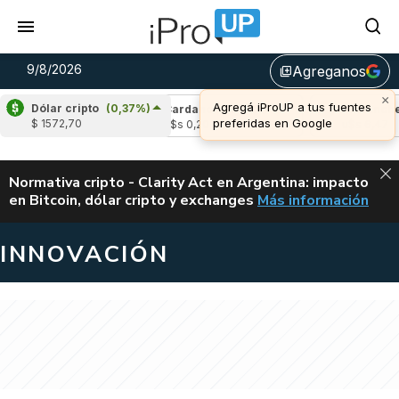
9/8/2026
Agreganos
library_add
×
Agregá iProUP a tus fuentes
Dólar cripto
(0,37%)
(-0,11%)
Cardano
(-1,54%)
Avalanche
(-1
preferidas en Google
$ 1572,70
4
u$s 0,20
u$s 6,47
ALERTA
Normativa cripto - Clarity Act en Argentina: impacto
en Bitcoin, dólar cripto y exchanges
Más información
CLARITY ACT EN AR
INNOVACIÓN