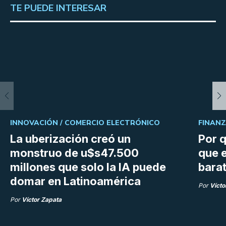
TE PUEDE INTERESAR
INNOVACIÓN /
COMERCIO ELECTRÓNICO
FINANZ
La uberización creó un
Por q
monstruo de u$s47.500
que e
millones que solo la IA puede
bara
domar en Latinoamérica
Por
Vícto
Por
Víctor Zapata