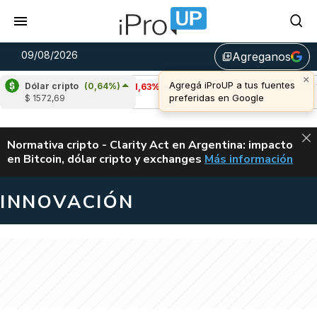
09/08/2026
Agreganos
library_add
Dólar cripto
(0,64%)
Cardano
(-1,63%)
Avalanche
(-0,91%)
$ 1572,69
u$s 0,20
u$s 6,47
ALERTA
Normativa cripto - Clarity Act en Argentina: impacto
en Bitcoin, dólar cripto y exchanges
Más información
CLARITY ACT EN AR
INNOVACIÓN