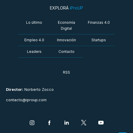
EXPLORÁ
iProUP
Lo último
Economía
Finanzas 4.0
Digital
Empleo 4.0
Innovación
Startups
Leaders
Contacto
RSS
Director:
Norberto Zocco
contacto@iproup.com