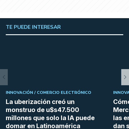
TE PUEDE INTERESAR
INNOVACIÓN /
COMERCIO ELECTRÓNICO
INNOVA
La uberización creó un
Cómo
monstruo de u$s47.500
Merc
millones que solo la IA puede
las 
domar en Latinoamérica
dan 