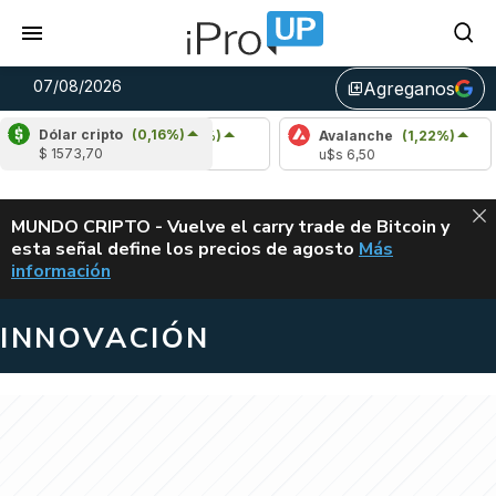
07/08/2026
Agreganos
library_add
Dólar cripto
(0,16%)
Cardano
(5,49%)
Avalanche
(1,22%)
P
$ 1573,70
u$s 0,20
u$s 6,50
u
ALERTA
MUNDO CRIPTO - Vuelve el carry trade de Bitcoin y
esta señal define los precios de agosto
Más
VUELVE EL CAR
información
INNOVACIÓN