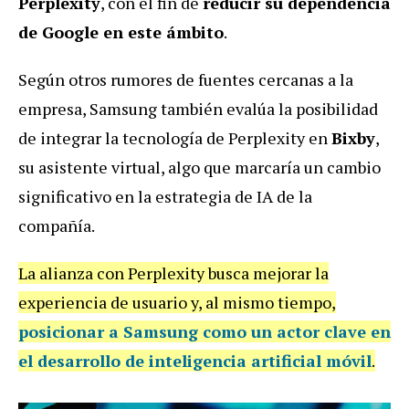
Perplexity
, con el fin de
reducir su dependencia
de Google en este ámbito
.
Según otros rumores de fuentes cercanas a la
empresa, Samsung también evalúa la posibilidad
de integrar la tecnología de Perplexity en
Bixby
,
su asistente virtual, algo que marcaría un cambio
significativo en la estrategia de IA de la
compañía.
La alianza con Perplexity busca mejorar la
experiencia de usuario y, al mismo tiempo,
posicionar a Samsung como un actor clave en
el desarrollo de inteligencia artificial móvil
.