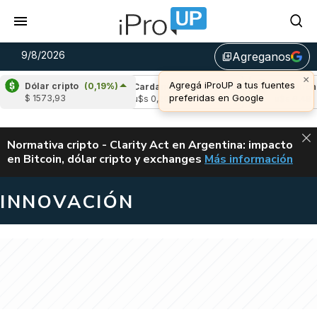
9/8/2026
Agreganos
library_add
×
Agregá iProUP a tus fuentes
Dólar cripto
(0,19%)
e
(0,01%)
Cardano
(-0,02%)
Avalanche
(
preferidas en Google
$ 1573,93
03
u$s 0,20
u$s 6,48
ALERTA
Normativa cripto - Clarity Act en Argentina: impacto
en Bitcoin, dólar cripto y exchanges
Más información
CLARITY ACT EN AR
INNOVACIÓN