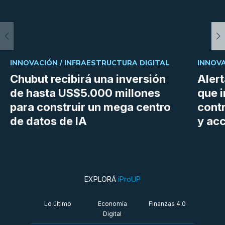
INNOVACIÓN /
INFRAESTRUCTURA DIGITAL
INNOVA
Chubut recibirá una inversión
Aler
de hasta US$5.000 millones
que i
para construir un mega centro
cont
de datos de IA
y ac
EXPLORÁ
iProUP
Lo último
Economía
Finanzas 4.0
Digital