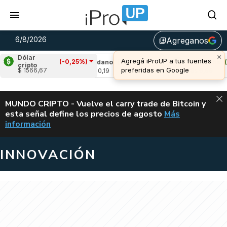
6/8/2026
Agreganos
library_add
×
Dólar
Agregá iProUP a tus fuentes
(-0,25%)
2,03%)
Cardano
(-1,10%)
Avalanche
(0,74
cripto
preferidas en Google
$ 1566,67
u$s 0,19
u$s 6,66
ALERTA
MUNDO CRIPTO - Vuelve el carry trade de Bitcoin y
esta señal define los precios de agosto
Más
VUELVE EL CAR
información
INNOVACIÓN