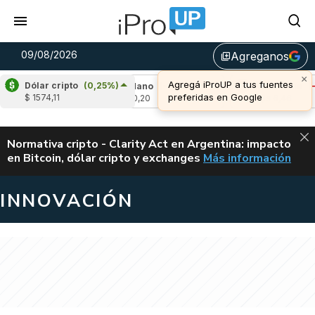
09/08/2026
Agreganos
library_add
×
Agregá iProUP a tus fuentes
Dólar cripto
(0,25%)
22%)
Cardano
(-1,54%)
Avalanche
(-1,46
preferidas en Google
$ 1574,11
u$s 0,20
u$s 6,46
ALERTA
Normativa cripto - Clarity Act en Argentina: impacto
en Bitcoin, dólar cripto y exchanges
Más información
CLARITY ACT EN AR
INNOVACIÓN