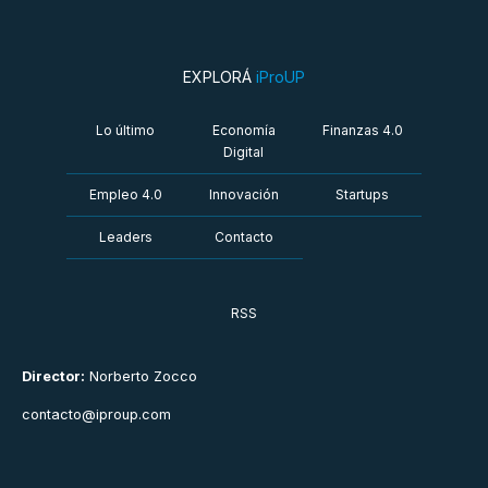
EXPLORÁ
iProUP
Lo último
Economía
Finanzas 4.0
Digital
Empleo 4.0
Innovación
Startups
Leaders
Contacto
RSS
Director:
Norberto Zocco
contacto@iproup.com