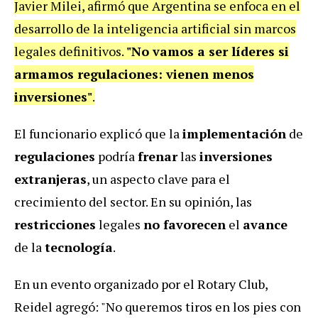
Javier Milei, afirmó que Argentina se enfoca en el
desarrollo de la inteligencia artificial sin marcos
legales definitivos.
"No vamos a ser líderes si
armamos regulaciones: vienen menos
inversiones"
.
El funcionario explicó que la
implementación
de
regulaciones
podría
frenar
las
inversiones
extranjeras
, un aspecto clave para el
crecimiento del sector. En su opinión, las
restricciones
legales
no favorecen
el
avance
de la
tecnología
.
En un evento organizado por el Rotary Club,
Reidel agregó: "No queremos tiros en los pies con