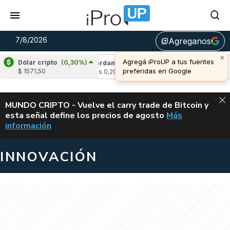
7/8/2026
Agreganos
library_add
×
Agregá iProUP a tus fuentes
Dólar cripto
(0,30%)
(-2,34%)
Cardano
(6,87%)
Avalanche
(-4
preferidas en Google
$ 1571,50
u$s 0,20
u$s 6,42
ALERTA
MUNDO CRIPTO - Vuelve el carry trade de Bitcoin y
esta señal define los precios de agosto
Más
VUELVE EL CAR
información
INNOVACIÓN