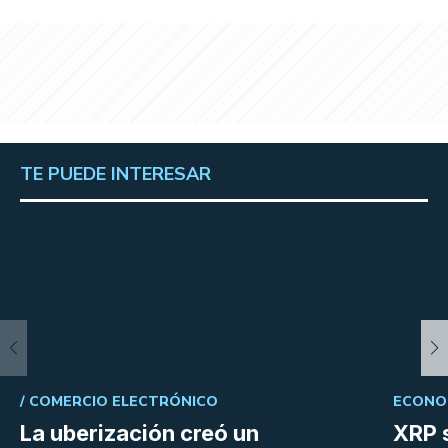
TE PUEDE INTERESAR
/
COMERCIO ELECTRÓNICO
ECONOM
La uberización creó un
XRP s