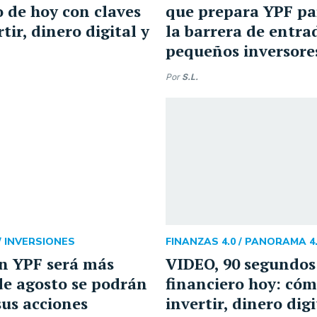
o de hoy con claves
que prepara YPF pa
tir, dinero digital y
la barrera de entra
pequeños inversore
Por
S.L.
/
INVERSIONES
FINANZAS 4.0 /
PANORAMA 4.
en YPF será más
VIDEO, 90 segundos
sde agosto se podrán
financiero hoy: có
us acciones
invertir, dinero digi