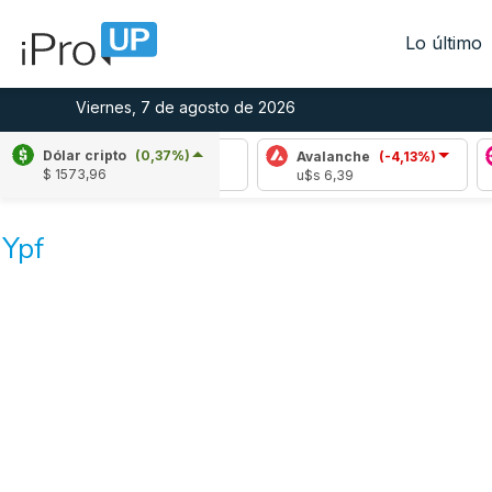
Lo último
Viernes, 7 de agosto de 2026
Dólar cripto
(0,37%)
Cardano
(5,39%)
Avalanche
(-4,13%)
Polk
$ 1573,96
u$s 0,20
u$s 6,39
u$s 
Ypf