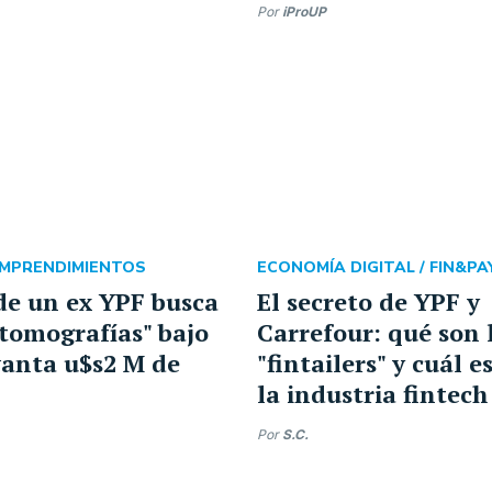
Por
iProUP
MPRENDIMIENTOS
ECONOMÍA DIGITAL /
FIN&PAY
e un ex YPF busca
El secreto de YPF y
"tomografías" bajo
Carrefour: qué son 
evanta u$s2 M de
"fintailers" y cuál e
la industria fintech
Por
S.C.