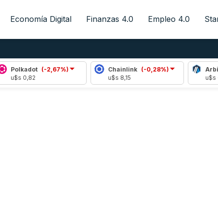
Economía Digital
Finanzas 4.0
Empleo 4.0
Sta
adot
(-2,67%)
Chainlink
(-0,28%)
Arbitrum
(
0,82
u$s 8,15
u$s 0,08