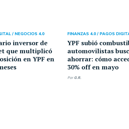
ITAL /
NEGOCIOS 4.0
FINANZAS 4.0 /
PAGOS DIGIT
ario inversor de
YPF subió combustib
et que multiplicó
automovilistas bus
osición en YPF en
ahorrar: cómo acce
 meses
30% off en mayo
Por
G.R.