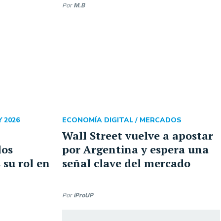
Por
M.B
 2026
ECONOMÍA DIGITAL /
MERCADOS
Wall Street vuelve a apostar
los
por Argentina y espera una
s su rol en
señal clave del mercado
Por
iProUP