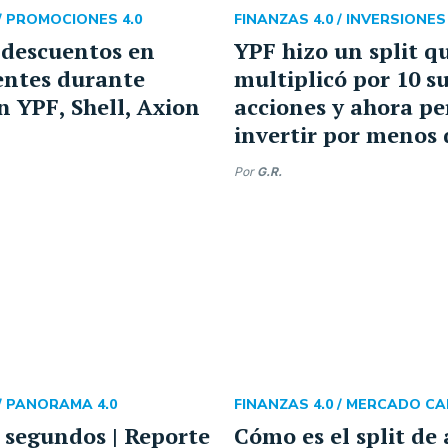
/
PROMOCIONES 4.0
FINANZAS 4.0 /
INVERSIONES 
 descuentos en
YPF hizo un split q
entes durante
multiplicó por 10 s
n YPF, Shell, Axion
acciones y ahora p
invertir por menos 
Por
G.R.
/
PANORAMA 4.0
FINANZAS 4.0 /
MERCADO CA
 segundos | Reporte
Cómo es el split de