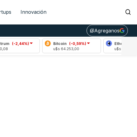
rtups
Innovación
Agreganos
library_add
-2,44%)
Bitcoin
(-0,59%)
Ethereum
(-0,37%
u$s 64.253,00
u$s 1897,30