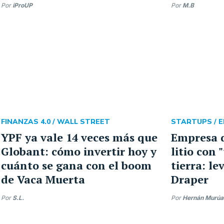
Por
iProUP
Por
M.B
FINANZAS 4.0 /
WALL STREET
STARTUPS /
E
YPF ya vale 14 veces más que
Empresa d
Globant: cómo invertir hoy y
litio con 
cuánto se gana con el boom
tierra: l
de Vaca Muerta
Draper
Por
S.L.
Por
Hernán Murúa