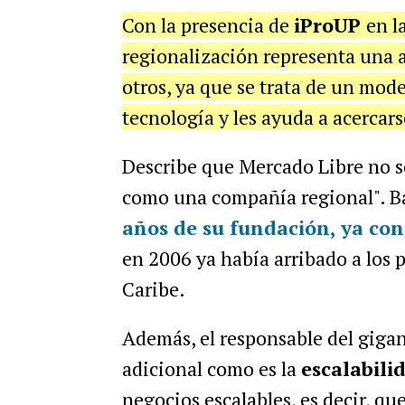
Con la presencia de
iProUP
en l
regionalización representa una a
otros, ya que se trata de un mod
tecnología y les ayuda a acercar
Describe que Mercado Libre no s
como una compañía regional". Ba
años de su fundación, ya con
en 2006 ya había arribado a los 
Caribe.
Además, el responsable del giga
adicional como es la
escalabili
negocios escalables, es decir, q