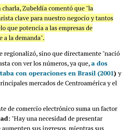
a charla, Zubeldía comentó que "la
rista clave para nuestro negocio y tantos
elo que potencia a las empresas de
se a la demanda".
e regionalizó, sino que directamente "nació
sta con ver los números, ya que,
a dos
taba con operaciones en Brasil (2001
)
y
principales mercados de Centroamérica y el
nte de comercio electrónico suma un factor
dad
: "Hay una necesidad de presentar
ue aumenten sus ingresos, mientras sus