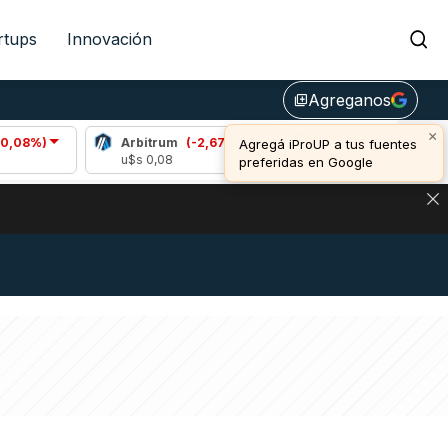
rtups
Innovación
Agreganos
library_add
×
Arbitrum
(-2,67%)
Bitcoin
(-0,65%)
Agregá iProUP a tus fuentes
u$s 0,08
u$s 64.415,00
preferidas en Google
DE DE BITCOIN Y ESTA SEÑAL DEFINE LOS PRECIOS DE AG