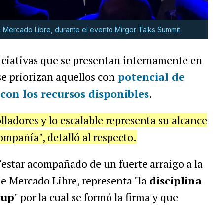
 Mercado Libre, durante el evento Mirgor Talks Summit
iciativas que se presentan internamente en
 se priorizan aquellos con
potencial de
con los recursos disponibles
.
olladores y lo escalable representa su alcance
ompañía", detalló al respecto.
 "estar acompañado de un fuerte arraigo a la
de Mercado Libre, representa "la
disciplina
tup
" por la cual se formó la firma y que