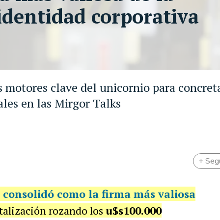
 identidad corporativa
os motores clave del unicornio para concret
ales en las Mirgor Talks
+ Seg
e consolidó como
la firma más valiosa
italización rozando los
u$s100.000