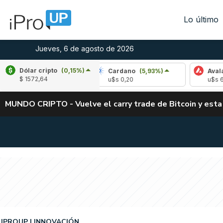
Lo último
Jueves, 6 de agosto de 2026
Dólar cripto
(0,15%)
(-3,27%)
Cardano
(5,93%)
Avalanche
(-3
$ 1572,64
u$s 0,20
u$s 6,45
MUNDO CRIPTO - Vuelve el carry trade de Bitcoin y esta
IPROUP
INNOVACIÓN