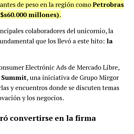
igantes de peso en la región como
Petrobras
u$s60.000 millones)
.
incipales colaboradores del unicornio, la
undamental que los llevó a este hito:
la
Consumer Electrónic Ads de Mercado Libre,
s Summit
, una iniciativa de Grupo Mirgor
rlas y encuentros donde se discuten temas
ovación y los negocios.
ó convertirse en la firma