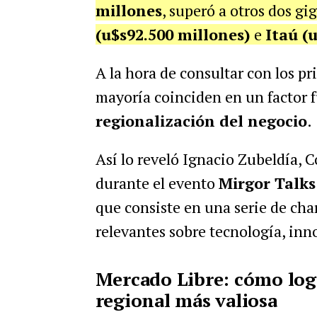
millones
, superó a otros dos g
(u$s92.500 millones)
e
Itaú (
A la hora de consultar con los pr
mayoría coinciden en un factor f
regionalización del negocio
.
Así lo reveló Ignacio Zubeldía, 
durante el evento
Mirgor Talk
que consiste en una serie de cha
relevantes sobre tecnología, inn
Mercado Libre: cómo logr
regional más valiosa