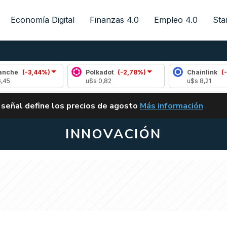
Economía Digital
Finanzas 4.0
Empleo 4.0
Sta
,44%)
Polkadot
(-2,78%)
Chainlink
(-0,08%)
u$s 0,82
u$s 8,21
ALERTA
 señal define los precios de agosto
Más información
VUELVE EL CARRY TRA
INNOVACIÓN