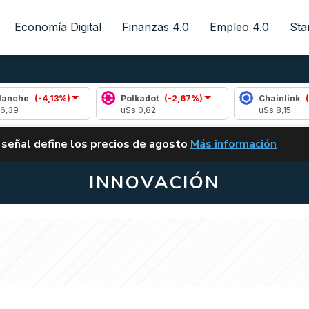
Economía Digital
Finanzas 4.0
Empleo 4.0
Sta
-4,13%)
Polkadot
(-2,67%)
Chainlink
(-0,28%)
u$s 0,82
u$s 8,15
ALERTA
 señal define los precios de agosto
Más información
VUELVE EL CARRY TRA
INNOVACIÓN