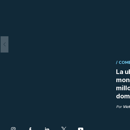
/
COME
La u
mon
mill
doma
Por
Víct