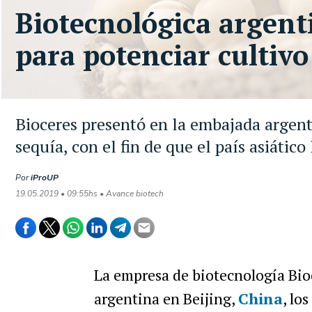
Biotecnológica argent
para potenciar cultivo
Bioceres presentó en la embajada argenti
sequía, con el fin de que el país asiático
Por
iProUP
19.05.2019 • 09:55hs • Avance biotech
La empresa de biotecnología Bioc
argentina en Beijing,
China
, lo