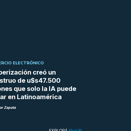
RCIO ELECTRÓNICO
berización creó un
struo de u$s47.500
ones que solo la IA puede
r en Latinoamérica
or Zapata
EXPLORÁ
iProUP