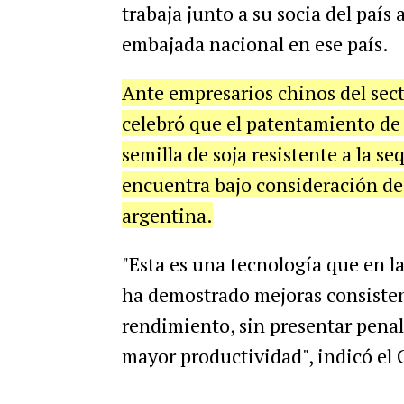
trabaja junto a su socia del paí
embajada nacional en ese país.
Ante empresarios chinos del sect
celebró que el patentamiento de
semilla de soja resistente a la s
encuentra bajo consideración de 
argentina.
"Esta es una tecnología que en la
ha demostrado mejoras consistent
rendimiento, sin presentar penal
mayor productividad", indicó el 