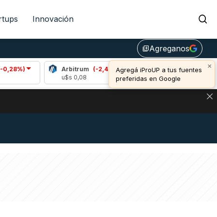
rtups
Innovación
Agreganos
library_add
×
Arbitrum
(-2,44%)
Bitcoin
(-0,59%)
Agregá iProUP a tus fuentes
u$s 0,08
u$s 64.253,00
preferidas en Google
DE DE BITCOIN Y ESTA SEÑAL DEFINE LOS PRECIOS DE AG