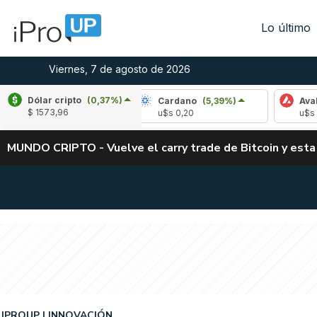
Lo último
Viernes, 7 de agosto de 2026
Dólar cripto
(0,37%)
e
(-2,54%)
Cardano
(5,39%)
Avalanche
(
$ 1573,96
,02
u$s 0,20
u$s 6,39
MUNDO CRIPTO - Vuelve el carry trade de Bitcoin y esta
IPROUP
INNOVACIÓN