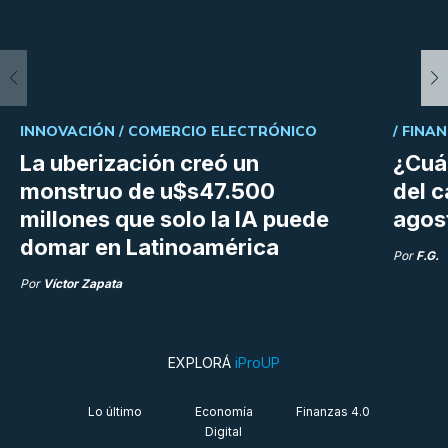
INNOVACIÓN /
COMERCIO ELECTRÓNICO
/
FINAN
La uberización creó un
¿Cuá
monstruo de u$s47.500
del 
millones que solo la IA puede
agos
domar en Latinoamérica
Por
F.G.
Por
Víctor Zapata
EXPLORÁ
iProUP
Lo último
Economía
Finanzas 4.0
Digital