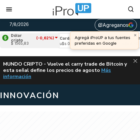
7/8/2026
Agreganos
library_add
×
Dólar
Agregá iProUP a tus fuentes
(-0,62%)
(-0,85%)
Cardano
(2,51%)
Avalanche
(1
cripto
preferidas en Google
$ 1565,83
04
u$s 0,20
u$s 6,49
ALERTA
MUNDO CRIPTO - Vuelve el carry trade de Bitcoin y
esta señal define los precios de agosto
Más
VUELVE EL CAR
información
INNOVACIÓN