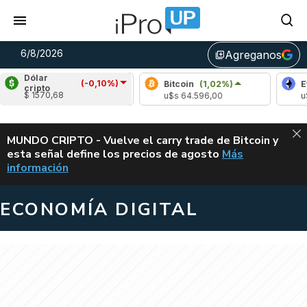
6/8/2026
Agreganos
library_add
Dólar
(-0,10%)
Bitcoin
(1,02%)
Ethereum
cripto
$ 1570,68
u$s 64.596,00
u$s 1908,7
ALERTA
MUNDO CRIPTO - Vuelve el carry trade de Bitcoin y
esta señal define los precios de agosto
Más
VUELVE EL CAR
información
ECONOMÍA DIGITAL