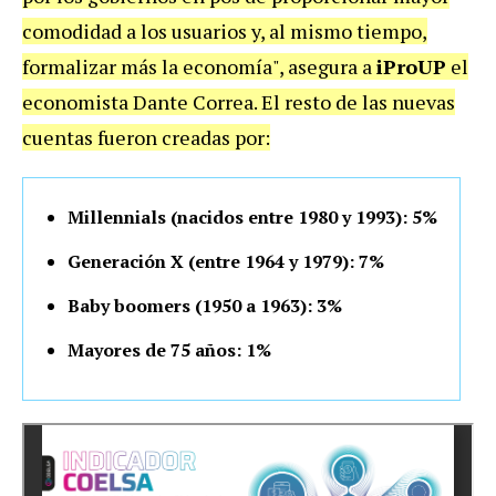
comodidad a los usuarios y, al mismo tiempo,
formalizar más la economía", asegura a
iProUP
el
economista Dante Correa. El resto de las nuevas
cuentas fueron creadas por:
Millennials (nacidos entre 1980 y 1993): 5%
Generación X (entre 1964 y 1979): 7%
Baby boomers (1950 a 1963): 3%
Mayores de 75 años: 1%