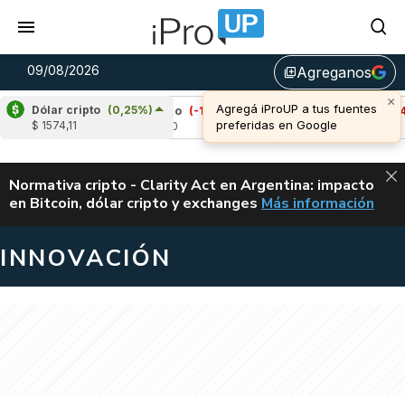
09/08/2026
Agreganos
library_add
Dólar cripto
(0,25%)
Cardano
(-1,54%)
Avalanche
(-1,46%)
$ 1574,11
u$s 0,20
u$s 6,46
ALERTA
Normativa cripto - Clarity Act en Argentina: impacto
en Bitcoin, dólar cripto y exchanges
Más información
CLARITY ACT EN AR
INNOVACIÓN