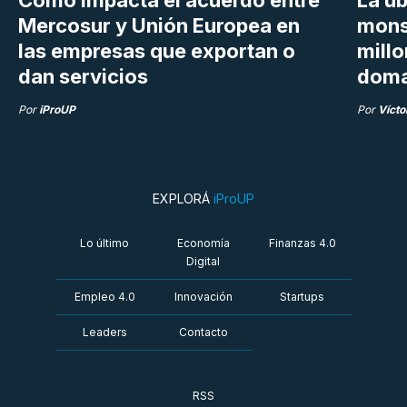
Cómo impacta el acuerdo entre
La ub
Mercosur y Unión Europea en
mons
las empresas que exportan o
millo
dan servicios
doma
Por
iProUP
Por
Vícto
EXPLORÁ
iProUP
Lo último
Economía
Finanzas 4.0
Digital
Empleo 4.0
Innovación
Startups
Leaders
Contacto
RSS