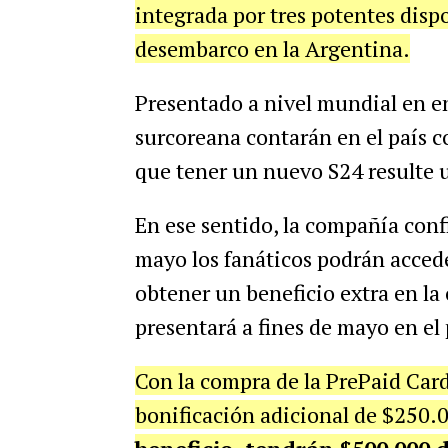
integrada por tres potentes dispo
desembarco en la Argentina.
Presentado a nivel mundial en en
surcoreana contarán en el país c
que tener un nuevo S24 resulte 
En ese sentido, la compañía conf
mayo los fanáticos podrán accede
obtener un beneficio extra en la 
presentará a fines de mayo en el 
Con la compra de la PrePaid Car
bonificación adicional de $250.0