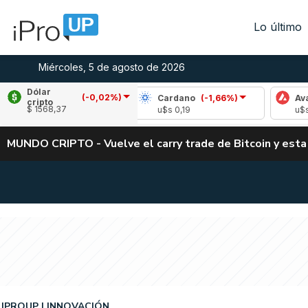
Lo último
Miércoles, 5 de agosto de 2026
Dólar
(-0,02%)
(-0,96%)
Cardano
(-1,66%)
Avalanche
(-
cripto
$ 1568,37
06
u$s 0,19
u$s 6,65
MUNDO CRIPTO - Vuelve el carry trade de Bitcoin y esta
IPROUP
INNOVACIÓN