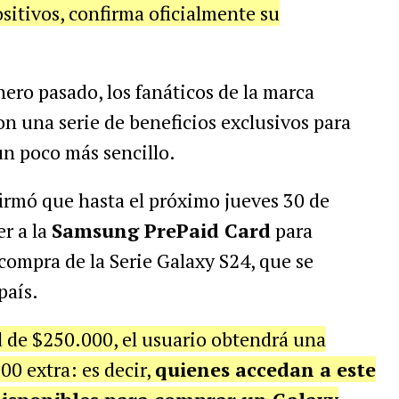
sitivos, confirma oficialmente su
ero pasado, los fanáticos de la marca
on una serie de beneficios exclusivos para
un poco más sencillo.
irmó que hasta el próximo jueves 30 de
r a la
Samsung PrePaid Card
para
compra de la Serie Galaxy S24, que se
país.
d de $250.000, el usuario obtendrá una
00 extra: es decir,
quienes accedan a este