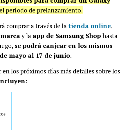
disponibles para comprar un Galaxy
 el período de prelanzamiento.
á comprar a través de la
tienda online
,
a marca
y la
app de Samsung Shop
hasta
uego,
se podrá canjear en los mismos
 de mayo al 17 de junio
.
en los próximos días más detalles sobre los
incluyen:
tos