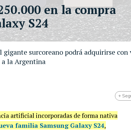
250.000 en la compra
laxy S24
l gigante surcoreano podrá adquirirse con 
a a la Argentina
+ Seg
cia artificial incorporadas de forma nativa
ueva familia Samsung Galaxy S24
,