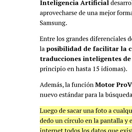
Inteligencia Artificial
desarro
aprovecharse de una mejor forma 
Samsung.
Entre los grandes diferenciales 
la
posibilidad de facilitar la
traducciones inteligentes de
principio en hasta 15 idiomas).
Además, la función
Motor ProV
nuevo estándar para la búsqueda
Luego de sacar una foto a cualqui
dedo un círculo en la pantalla y
internet todos los datos que exis