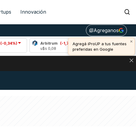
rtups
Innovación
Agreganos
library_add
×
Arbitrum
(-1,76%)
Bitcoin
(0,83%)
Agregá iProUP a tus fuentes
u$s 0,08
u$s 64.704,00
preferidas en Google
DE DE BITCOIN Y ESTA SEÑAL DEFINE LOS PRECIOS DE AG