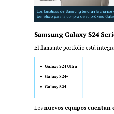
Los fanáticos de Samsung tendrán la chance 
beneficio para la compra de su próximo Gala
Samsung Galaxy S24 Series
El flamante portfolio está integr
Galaxy S24 Ultra
Galaxy S24+
Galaxy S24
Los
nuevos equipos cuentan 