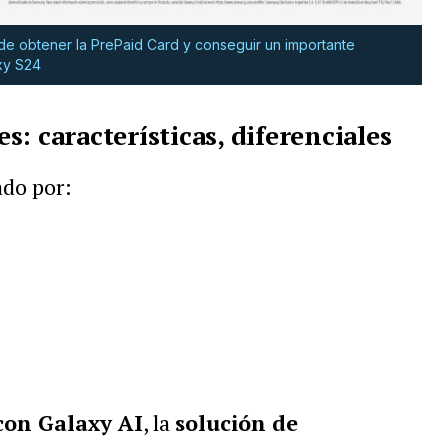
de obtener la PrePaid Card y conseguir un importante
xy S24
: características, diferenciales
ado por:
con Galaxy AI
, la
solución de