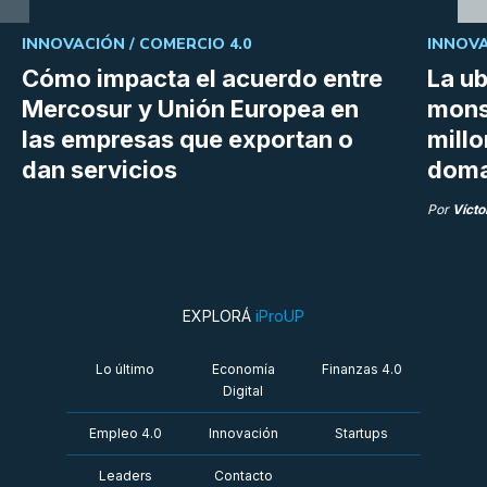
INNOVACIÓN /
COMERCIO 4.0
INNOVA
Cómo impacta el acuerdo entre
La ub
Mercosur y Unión Europea en
mons
las empresas que exportan o
millo
dan servicios
doma
Por
Vícto
EXPLORÁ
iProUP
Lo último
Economía
Finanzas 4.0
Digital
Empleo 4.0
Innovación
Startups
Leaders
Contacto