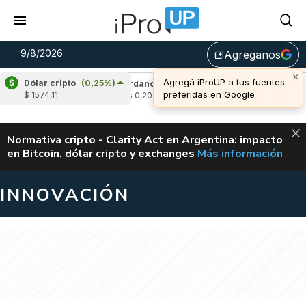
9/8/2026
Agreganos
library_add
×
Agregá iProUP a tus fuentes
Dólar cripto
(0,25%)
,22%)
Cardano
(-1,54%)
Avalanche
(-1,4
preferidas en Google
$ 1574,11
u$s 0,20
u$s 6,46
ALERTA
Normativa cripto - Clarity Act en Argentina: impacto
en Bitcoin, dólar cripto y exchanges
Más información
CLARITY ACT EN AR
INNOVACIÓN