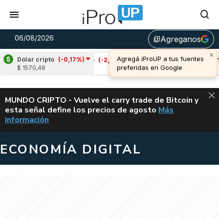
06/08/2026
Agreganos
library_add
Dólar cripto
(-0,17%)
Cardano
(-2,22%)
Avalanche
(0,18%)
$ 1570,48
u$s 0,19
u$s 6,67
ALERTA
MUNDO CRIPTO - Vuelve el carry trade de Bitcoin y
esta señal define los precios de agosto
Más
VUELVE EL CAR
información
ECONOMÍA DIGITAL