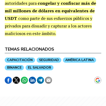
autoridades para
congelar y confiscar más de
mil millones de dólares en equivalentes de
USDT
como parte de sus esfuerzos públicos y
privados para disuadir y capturar a los actores
maliciosos en este ámbito.
TEMAS RELACIONADOS
CAPACITACIÓN
SEGURIDAD
AMÉRICA LATINA
BINANCE
EL SALVADOR