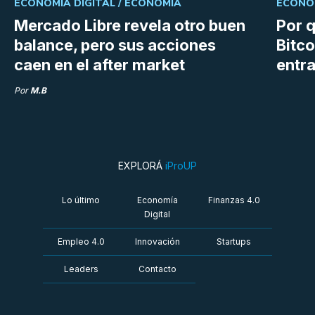
ECONOMÍA DIGITAL /
ECONOMÍA
ECONOM
Mercado Libre revela otro buen
Por q
balance, pero sus acciones
Bitco
caen en el after market
entra
Por
M.B
EXPLORÁ
iProUP
Lo último
Economía
Finanzas 4.0
Digital
Empleo 4.0
Innovación
Startups
Leaders
Contacto