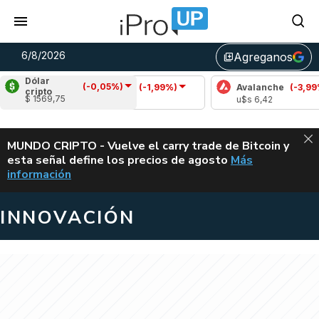
6/8/2026
Agreganos
library_add
Dólar
(-0,05%)
)
Cardano
(-1,99%)
Avalanche
(-3,99%)
cripto
$ 1569,75
u$s 0,19
u$s 6,42
ALERTA
MUNDO CRIPTO - Vuelve el carry trade de Bitcoin y
esta señal define los precios de agosto
Más
VUELVE EL CAR
información
INNOVACIÓN