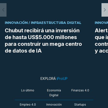
INNOVACIÓN /
INFRAESTRUCTURA DIGITAL
INNOVA
Chubut recibirá una inversión
Aler
de hasta US$5.000 millones
que i
para construir un mega centro
cont
de datos de IA
y ac
EXPLORÁ
iProUP
Lo último
Economía
Finanzas 4.0
Digital
Empleo 4.0
Innovación
Startups