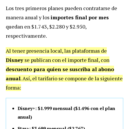
Los tres primeros planes pueden contratarse de
manera anual y los
importes final por mes
quedan en $1.743, $2.280 y $2.950,
respectivamente.
Al tener presencia local, las plataformas de
Disney
se publican con el importe final, con
descuento para quien se suscriba al abono
anual
. Así, el tarifario se compone de la siguiente
forma:
Disney+: $1.999 mensual ($1.496 con el plan
anual)
Star+: $3.699 mensual ($2.767)