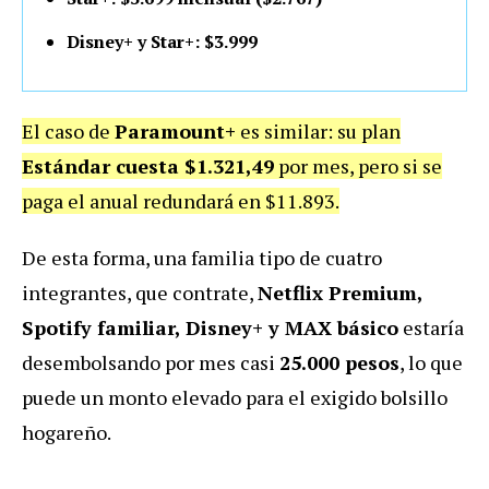
Disney+ y Star+: $3.999
El caso de
Paramount+
es similar: su plan
Estándar cuesta $1.321,49
por mes, pero si se
paga el anual redundará en $11.893.
De esta forma, una familia tipo de cuatro
integrantes, que contrate,
Netflix Premium,
Spotify familiar, Disney+ y MAX básico
estaría
desembolsando por mes casi
25.000 pesos
, lo que
puede un monto elevado para el exigido bolsillo
hogareño.