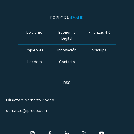
EXPLORÁ
iProUP
Lo último
Economía
Finanzas 4.0
Digital
Empleo 4.0
Innovación
Startups
Leaders
Contacto
RSS
Director:
Norberto Zocco
contacto@iproup.com