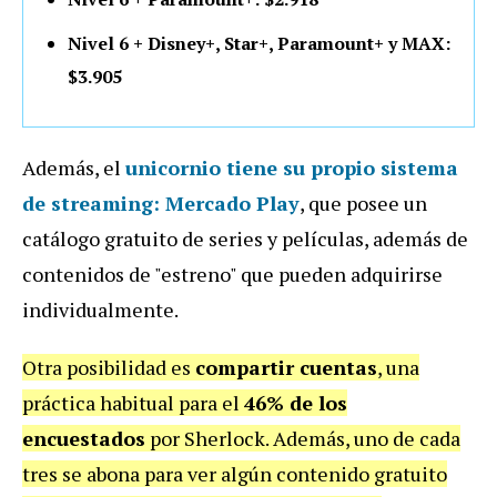
Nivel 6 + Disney+, Star+, Paramount+ y MAX:
$3.905
Además, el
unicornio tiene su propio sistema
de streaming: Mercado Play
, que posee un
catálogo gratuito de series y películas, además de
contenidos de "estreno" que pueden adquirirse
individualmente.
Otra posibilidad es
compartir cuentas
, una
práctica habitual para el
46% de los
encuestados
por Sherlock. Además, uno de cada
tres se abona para ver algún contenido gratuito