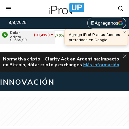
8/8/2026
Agreganos
library_add
Dólar
(-0,41%)
Cardano
(0,76%)
Avalanche
(2,39%)
cripto
$ 1569,99
u$s 0,20
u$s 6,53
ALERTA
Normativa cripto - Clarity Act en Argentina: impacto
en Bitcoin, dólar cripto y exchanges
Más información
CLARITY ACT EN AR
INNOVACIÓN