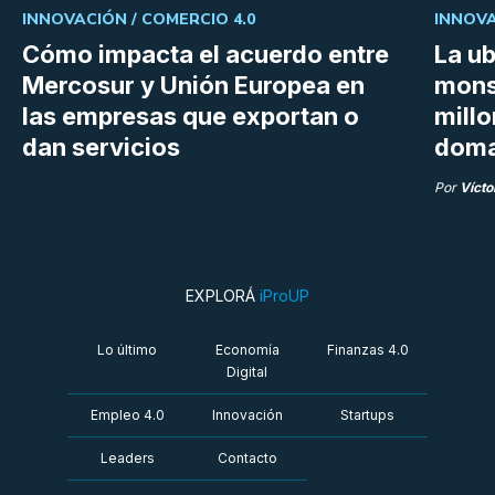
INNOVACIÓN /
COMERCIO 4.0
INNOVA
Cómo impacta el acuerdo entre
La ub
Mercosur y Unión Europea en
mons
las empresas que exportan o
millo
dan servicios
doma
Por
Vícto
EXPLORÁ
iProUP
Lo último
Economía
Finanzas 4.0
Digital
Empleo 4.0
Innovación
Startups
Leaders
Contacto