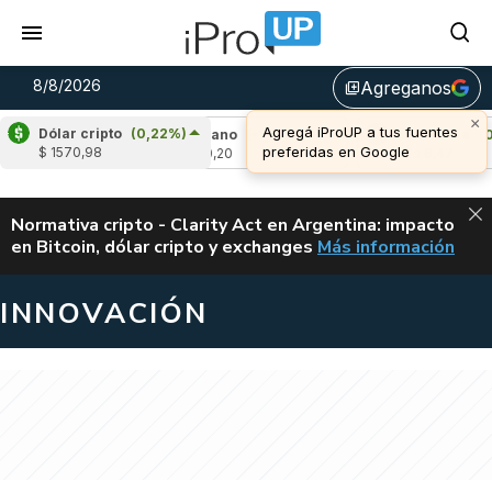
8/8/2026
Agreganos
library_add
Dólar cripto
(0,22%)
7%)
Cardano
(-1,18%)
Avalanche
(0,42%)
$ 1570,98
u$s 0,20
u$s 6,47
ALERTA
Normativa cripto - Clarity Act en Argentina: impacto
en Bitcoin, dólar cripto y exchanges
Más información
CLARITY ACT EN AR
INNOVACIÓN