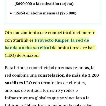
($690.000 a la cotización tarjeta)
u$s54 el abono mensual ($75.000)
Otro lanzamiento que competirá directamente
con Starlink es
Proyecto Kuiper
, la red de
banda ancha satelital
de órbita terrestre baja
(LEO) de Amazon.
Para brindar conectividad en zonas remotas, la
red combina una
constelación de más de 3.200
satélites
LEO con terminales de clientes,
antenas de entrada terrestre y redes e
infraestructura globales que se vinculan a la
Internet pública, los servicios en la nube y las