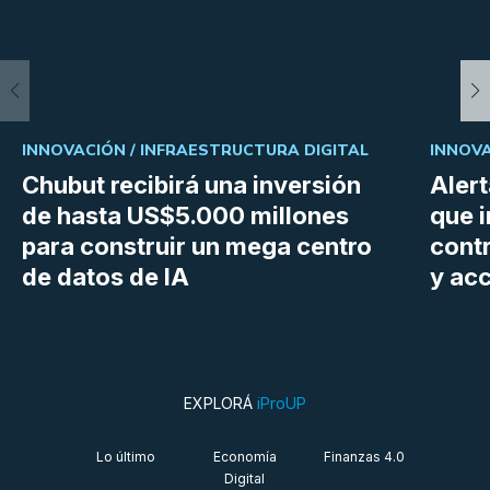
INNOVACIÓN /
INFRAESTRUCTURA DIGITAL
INNOVA
Chubut recibirá una inversión
Aler
de hasta US$5.000 millones
que i
para construir un mega centro
cont
de datos de IA
y ac
EXPLORÁ
iProUP
Lo último
Economía
Finanzas 4.0
Digital