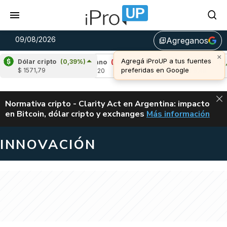
09/08/2026
Agreganos
library_add
×
Agregá iProUP a tus fuentes
Dólar cripto
(0,39%)
97%)
Cardano
(-0,37%)
Avalanche
(0,40%
preferidas en Google
$ 1571,79
u$s 0,20
u$s 6,48
ALERTA
Normativa cripto - Clarity Act en Argentina: impacto
en Bitcoin, dólar cripto y exchanges
Más información
CLARITY ACT EN AR
INNOVACIÓN