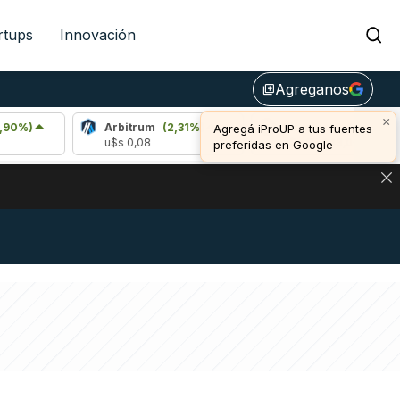
rtups
Innovación
Agreganos
library_add
×
Arbitrum
(2,31%)
Bitcoin
(0,44%)
Agregá iProUP a tus fuentes
u$s 0,08
u$s 65.043,00
preferidas en Google
NA: IMPACTO EN BITCOIN, DÓLAR CRIPTO Y EXCHANGES