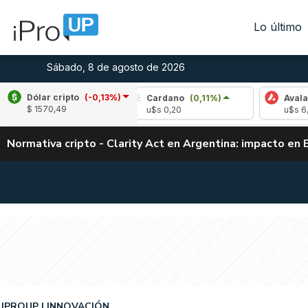
Lo último
Sábado, 8 de agosto de 2026
Dólar cripto
(-0,13%)
2,76%)
Cardano
(0,11%)
Avalanche
(1,8
$ 1570,49
u$s 0,20
u$s 6,54
Normativa cripto - Clarity Act en Argentina: impacto en 
IPROUP
INNOVACIÓN