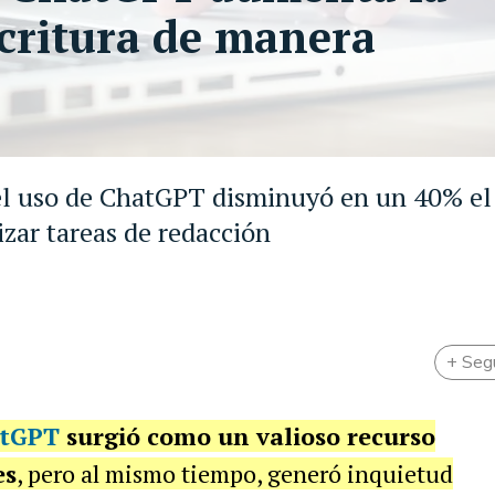
scritura de manera
 el uso de ChatGPT disminuyó en un 40% el
izar tareas de redacción
+ Seg
tGPT
surgió como un valioso recurso
es
, pero al mismo tiempo, generó inquietud