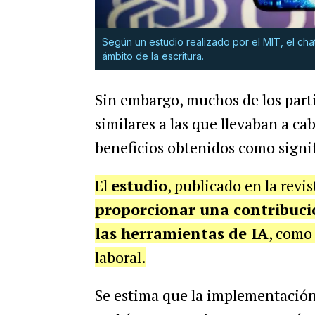
Según un estudio realizado por el MIT, el ch
ámbito de la escritura.
Sin embargo, muchos de los parti
similares a las que llevaban a cab
beneficios obtenidos como signif
El
estudio
, publicado en la revi
proporcionar una contribuci
las herramientas de IA
, como
laboral.
Se estima que la implementació