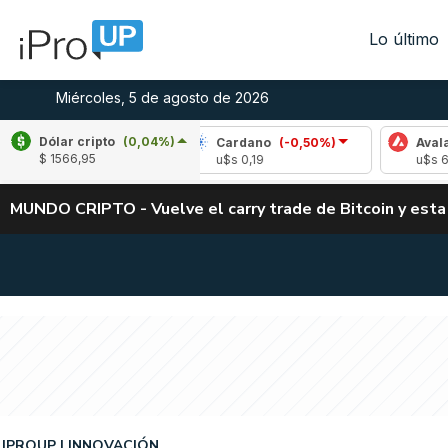
Lo último
Miércoles, 5 de agosto de 2026
Dólar cripto
(0,04%)
-1,46%)
Cardano
(-0,50%)
Avalanche
(-0,
$ 1566,95
u$s 0,19
u$s 6,66
MUNDO CRIPTO - Vuelve el carry trade de Bitcoin y esta
IPROUP
INNOVACIÓN