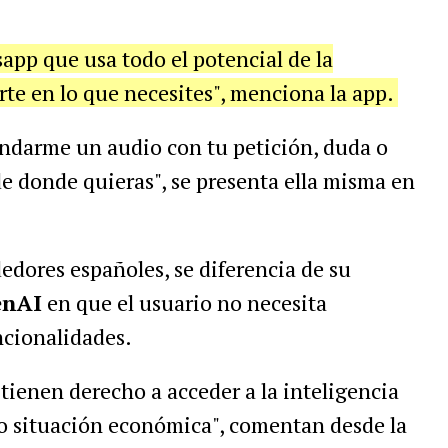
app que usa todo el potencial de la
arte en lo que necesites", menciona la app.
andarme un audio con tu petición, duda o
e donde quieras", se presenta ella misma en
dores españoles, se diferencia de su
enAI
en que el usuario no necesita
ncionalidades.
tienen derecho a acceder a la inteligencia
n o situación económica", comentan desde la