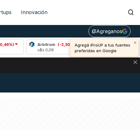
rtups
Innovación
Agreganos
library_add
×
Arbitrum
(-2,30%)
Bitcoin
(0,75%)
Agregá iProUP a tus fuentes
u$s 0,08
u$s 64.641,00
preferidas en Google
DE DE BITCOIN Y ESTA SEÑAL DEFINE LOS PRECIOS DE AG