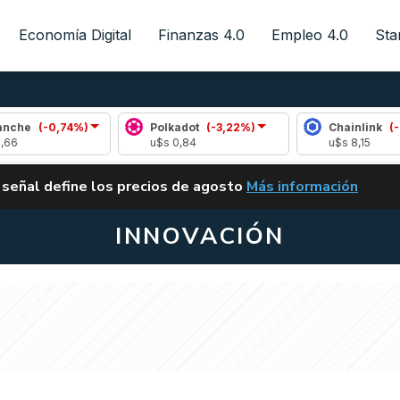
Economía Digital
Finanzas 4.0
Empleo 4.0
Sta
74%)
Polkadot
(-3,22%)
Chainlink
(-0,46%)
u$s 0,84
u$s 8,15
ALERTA
 señal define los precios de agosto
Más información
VUELVE EL CARRY TRA
INNOVACIÓN