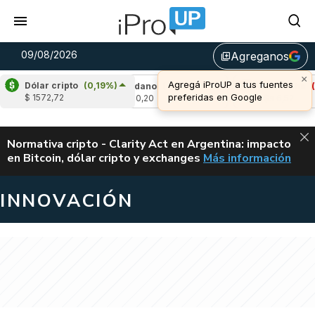
09/08/2026
Agreganos
library_add
×
Agregá iProUP a tus fuentes
Dólar cripto
(0,19%)
-0,04%)
Cardano
(-1,44%)
Avalanche
(-0,
preferidas en Google
$ 1572,72
u$s 0,20
u$s 6,52
ALERTA
Normativa cripto - Clarity Act en Argentina: impacto
en Bitcoin, dólar cripto y exchanges
Más información
CLARITY ACT EN AR
INNOVACIÓN