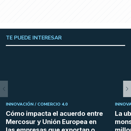
TE PUEDE INTERESAR
INNOVACIÓN /
COMERCIO 4.0
INNOVA
Cómo impacta el acuerdo entre
La ub
Mercosur y Unión Europea en
mons
las empresas que exportan o
millo