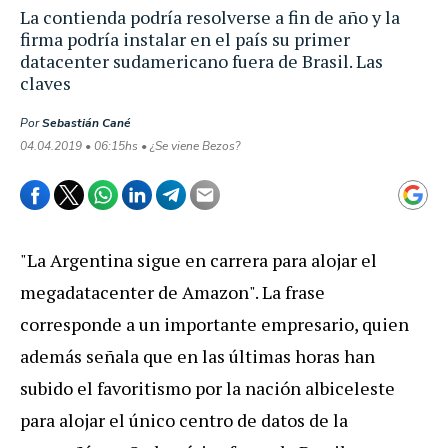
La contienda podría resolverse a fin de año y la
firma podría instalar en el país su primer
datacenter sudamericano fuera de Brasil. Las
claves
Por
Sebastián Cané
04.04.2019 • 06:15hs • ¿Se viene Bezos?
"
La
Argentina
sigue
en
carrera
para
alojar
el
megadatacenter
de
Amazon
".
La
frase
corresponde
a
un
importante
empresario
,
quien
adem
á
s
se
ñ
ala
que
en
las
ú
ltimas
horas
han
subido
el
favoritismo
por
la
naci
ó
n
albiceleste
para
alojar
el
ú
nico
centro
de
datos
de
la