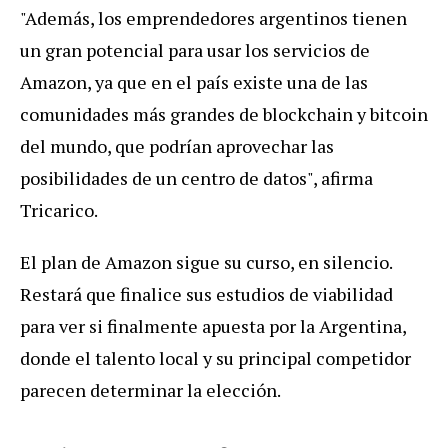
"
Adem
á
s
,
los
emprendedores
argentinos
tienen
un
gran
potencial
para
usar
los
servicios
de
Amazon
,
ya
que
en
el
pa
í
s
existe
una
de
las
comunidades
m
á
s
grandes
de
blockchain
y
bitcoin
del
mundo
,
que
podr
í
an
aprovechar
las
posibilidades
de
un
centro
de
datos
",
afirma
Tricarico
.
El
plan
de
Amazon
sigue
su
curso
,
en
silencio
.
Restar
á
que
finalice
sus
estudios
de
viabilidad
para
ver
si
finalmente
apuesta
por
la
Argentina
,
donde
el
talento
local
y
su
principal
competidor
parecen
determinar
la
elecci
ó
n
.