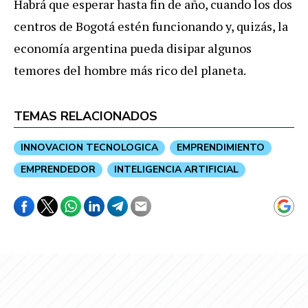
Habr
á
que
esperar
hasta
fin
de
a
ñ
o
,
cuando
los
dos
centros
de
Bogot
á
est
é
n
funcionando
y
,
quiz
á
s
,
la
econom
í
a
argentina
pueda
disipar
algunos
temores
del
hombre
m
á
s
rico
del
planeta
.
TEMAS RELACIONADOS
INNOVACION TECNOLOGICA
EMPRENDIMIENTO
EMPRENDEDOR
INTELIGENCIA ARTIFICIAL