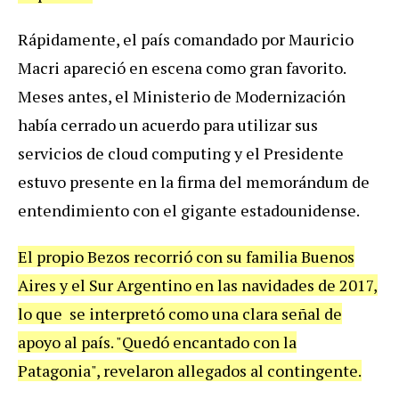
R
á
pidamente
,
el
pa
í
s
comandado
por
Mauricio
Macri
apareci
ó
en
escena
como
gran
favorito
.
Meses
antes
,
el
Ministerio
de
Modernizaci
ó
n
hab
í
a
cerrado
un
acuerdo
para
utilizar
sus
servicios
de
cloud
computing
y
el
Presidente
estuvo
presente
en
la
firma
del
memor
á
ndum
de
entendimiento
con
el
gigante
estadounidense
.
El
propio
Bezos
recorri
ó
con
su
familia
Buenos
Aires
y
el
Sur
Argentino
en
las
navidades
de
2017
,
lo
que
se
interpret
ó
como
una
clara
se
ñ
al
de
apoyo
al
pa
í
s
. "
Qued
ó
encantado
con
la
Patagonia
",
revelaron
allegados
al
contingente
.