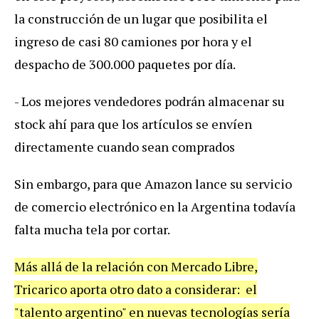
la
construcci
ó
n
de
un
lugar
que
posibilita
el
ingreso
de
casi
80
camiones
por
hora
y
el
despacho
de
300
.
000
paquetes
por
d
í
a
.
-
Los
mejores
vendedores
podr
á
n
almacenar
su
stock
ah
í
para
que
los
art
í
culos
se
env
í
en
directamente
cuando
sean
comprados
Sin
embargo
,
para
que
Amazon
lance
su
servicio
de
comercio
electr
ó
nico
en
la
Argentina
todav
í
a
falta
mucha
tela
por
cortar
.
M
á
s
all
á
de
la
relaci
ó
n
con
Mercado
Libre
,
Tricarico
aporta
otro
dato
a
considerar
:
el
"
talento
argentino
"
en
nuevas
tecnolog
í
as
ser
í
a