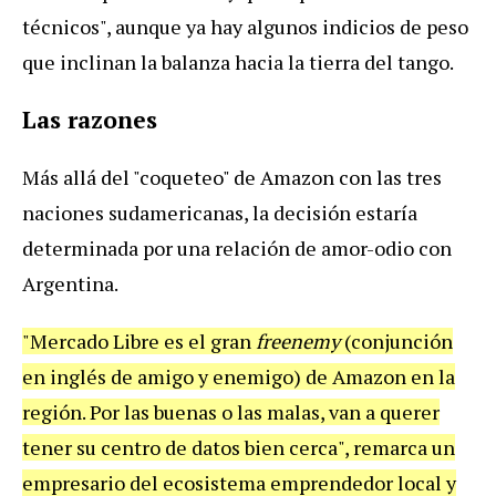
t
é
cnicos
",
aunque
ya
hay
algunos
indicios
de
peso
que
inclinan
la
balanza
hacia
la
tierra
del
tango
.
Las
razones
M
á
s
all
á
del
"
coqueteo
"
de
Amazon
con
las
tres
naciones
sudamericanas
,
la
decisi
ó
n
estar
í
a
determinada
por
una
relaci
ó
n
de
amor
-
odio
con
Argentina
.
"
Mercado
Libre
es
el
gran
freenemy
(
conjunci
ó
n
en
ingl
é
s
de
amigo
y
enemigo
)
de
Amazon
en
la
regi
ó
n
.
Por
las
buenas
o
las
malas
,
van
a
querer
tener
su
centro
de
datos
bien
cerca
",
remarca
un
empresario
del
ecosistema
emprendedor
local
y