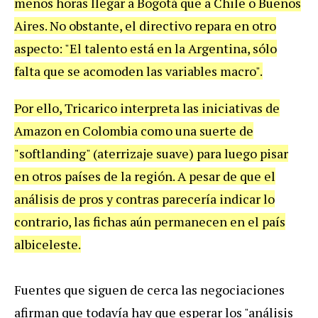
menos
horas
llegar
a
Bogot
á
que
a
Chile
o
Buenos
Aires
.
No
obstante
,
el
directivo
repara
en
otro
aspecto
: "
El
talento
est
á
en
la
Argentina
,
s
ó
lo
falta
que
se
acomoden
las
variables
macro
".
Por
ello
,
Tricarico
interpreta
las
iniciativas
de
Amazon
en
Colombia
como
una
suerte
de
"
softlanding
" (
aterrizaje
suave
)
para
luego
pisar
en
otros
pa
í
ses
de
la
regi
ó
n
.
A
pesar
de
que
el
an
á
lisis
de
pros
y
contras
parecer
í
a
indicar
lo
contrario
,
las
fichas
a
ú
n
permanecen
en
el
pa
í
s
albiceleste
.
Fuentes
que
siguen
de
cerca
las
negociaciones
afirman
que
todav
í
a
hay
que
esperar
los
"
an
á
lisis