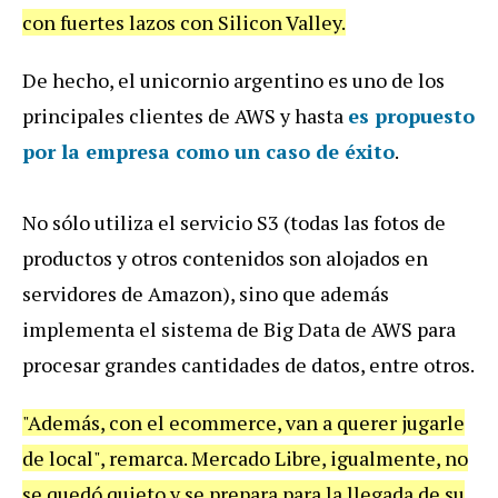
con
fuertes
lazos
con
Silicon
Valley
.
De
hecho
,
el
unicornio
argentino
es
uno
de
los
principales
clientes
de
AWS
y
hasta
es propuesto
por la empresa como un caso de éxito
.
No
s
ó
lo
utiliza
el
servicio
S3
(
todas
las
fotos
de
productos
y
otros
contenidos
son
alojados
en
servidores
de
Amazon
),
sino
que
adem
á
s
implementa
el
sistema
de
Big
Data
de
AWS
para
procesar
grandes
cantidades
de
datos
,
entre
otros
.
"
Adem
á
s
,
con
el
ecommerce
,
van
a
querer
jugarle
de
local
",
remarca
.
Mercado
Libre
,
igualmente
,
no
se
qued
ó
quieto
y
se
prepara
para
la
llegada
de
su