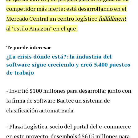
competidor
m
á
s
fuerte
:
est
á
desarrollando
en
el
Mercado
Central
un
centro
log
í
stico
fullfillment
al
"
estilo
Amazon
"
en
el
que
:
Te puede interesar
¿La crisis dónde está?: la industria del
software sigue creciendo y creó 5.400 puestos
de trabajo
-
Invirti
ó $
100
millones
para
desarrollar
junto
con
la
firma
de
software
Bautec
un
sistema
de
clasificaci
ó
n
automatizada
.
-
Plaza
Log
í
stica
,
socio
del
portal
del
e
-
commerce
en
este
proyecto
,
desembols
ó $
615
millones
para