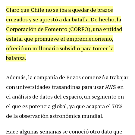
Claro
que
Chile
no
se
iba
a
quedar
de
brazos
cruzados
y
se
aprest
ó
a
dar
batalla
.
De
hecho
,
la
Corporaci
ó
n
de
Fomento
(
CORFO
),
una
entidad
estatal
que
promueve
el
emprendedorismo
,
ofreci
ó
un
millonario
subsidio
para
torcer
la
balanza
.
Adem
á
s
,
la
compa
ñí
a
de
Bezos
comenz
ó
a
trabajar
con
universidades
trasandinas
para
usar
AWS
en
el
an
á
lisis
de
datos
del
espacio
,
un
segmento
en
el
que
es
potencia
global
,
ya
que
acapara
el
70
%
de
la
observaci
ó
n
astron
ó
mica
mundial
.
Hace
algunas
semanas
se
conoci
ó
otro
dato
que