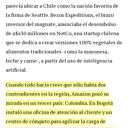
parec
í
a
ubicar
a
Chile
como
la
naci
ó
n
favorita
de
la
firma
de
Seattle
.
Bezos
Expeditions
,
el
brazo
inversor
del
magnate
,
anunciaba
el
desembolso
de
u
$
s30
millones
en
NotCo
,
una
startup
chilena
que
se
dedica
a
crear
versiones
100
%
vegetales
de
alimentos
tradicionales
-
como
la
mayonesa
,
leche
y
carne
-,
a
partir
del
uso
de
inteligencia
artificial
.
Cuando
todo
hac
í
a
creer
que
s
ó
lo
hab
í
a
dos
contendientes
en
la
regi
ó
n
,
Amazon
pos
ó
su
mirada
en
un
tercer
pa
í
s
:
Colombia
.
En
Bogot
á
instal
ó
una
oficina
de
atenci
ó
n
al
cliente
y
un
centro
de
c
ó
mputo
para
agilizar
la
carga
de