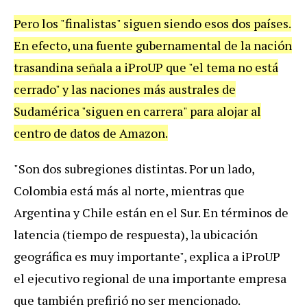
Pero
los
"
finalistas
"
siguen
siendo
esos
dos
pa
í
ses
.
En
efecto
,
una
fuente
gubernamental
de
la
naci
ó
n
trasandina
se
ñ
ala
a
iProUP
que
"
el
tema
no
est
á
cerrado
"
y
las
naciones
m
á
s
australes
de
Sudam
é
rica
"
siguen
en
carrera
"
para
alojar
al
centro
de
datos
de
Amazon
.
"
Son
dos
subregiones
distintas
.
Por
un
lado
,
Colombia
est
á
m
á
s
al
norte
,
mientras
que
Argentina
y
Chile
est
á
n
en
el
Sur
.
En
t
é
rminos
de
latencia
(
tiempo
de
respuesta
),
la
ubicaci
ó
n
geogr
á
fica
es
muy
importante
",
explica
a
iProUP
el
ejecutivo
regional
de
una
importante
empresa
que
tambi
é
n
prefiri
ó
no
ser
mencionado
.