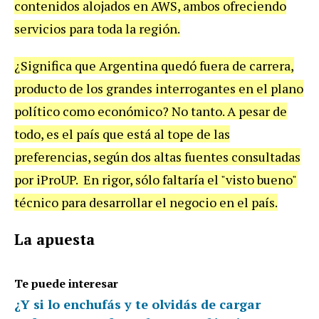
contenidos
alojados
en
AWS
,
ambos
ofreciendo
servicios
para
toda
la
regi
ó
n
.
¿
Significa
que
Argentina
qued
ó
fuera
de
carrera
,
producto
de
los
grandes
interrogantes
en
el
plano
pol
í
tico
como
econ
ó
mico
?
No
tanto
.
A
pesar
de
todo
,
es
el
pa
í
s
que
est
á
al
tope
de
las
preferencias
,
seg
ú
n
dos
altas
fuentes
consultadas
por
iProUP
.
En
rigor
,
s
ó
lo
faltar
í
a
el
"
visto
bueno
"
t
é
cnico
para
desarrollar
el
negocio
en
el
pa
í
s
.
La
apuesta
Te puede interesar
¿Y si lo enchufás y te olvidás de cargar