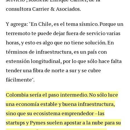
consultora Carrier & Asociados.
Y
agrega
: "
En
Chile
,
es
el
tema
s
í
smico
.
Porque
un
terremoto
te
puede
dejar
fuera
de
servicio
varias
horas
,
y
esto
es
algo
que
no
tiene
soluci
ó
n
.
En
t
é
rminos
de
infraestructura
,
es
un
pa
í
s
con
extensi
ó
n
longitudinal
,
por
lo
que
s
ó
lo
hace
falta
tender
una
fibra
de
norte
a
sur
y
se
cubre
f
á
cilmente
".
Colombia
ser
í
a
el
paso
intermedio
.
No
s
ó
lo
luce
una
econom
í
a
estable
y
buena
infraestructura
,
sino
que
su
ecosistema
emprendedor
–
las
startups
y
Pymes
suelen
apostar
a
la
nube
para
su