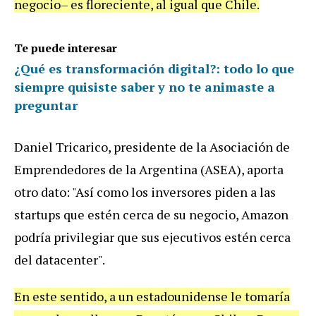
negocio
–
es
floreciente
,
al
igual
que
Chile
.
Te puede interesar
¿Qué es transformación digital?: todo lo que
siempre quisiste saber y no te animaste a
preguntar
Daniel
Tricarico
,
presidente
de
la
Asociaci
ó
n
de
Emprendedores
de
la
Argentina
(
ASEA
),
aporta
otro
dato
: "
As
í
como
los
inversores
piden
a
las
startups
que
est
é
n
cerca
de
su
negocio
,
Amazon
podr
í
a
privilegiar
que
sus
ejecutivos
est
é
n
cerca
del
datacenter
".
En
este
sentido
,
a
un
estadounidense
le
tomar
í
a