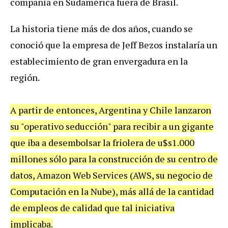
compa
ñí
a
en
Sudam
é
rica
fuera
de
Brasil
.
La
historia
tiene
m
á
s
de
dos
a
ñ
os
,
cuando
se
conoci
ó
que
la
empresa
de
Jeff
Bezos
instalar
í
a
un
establecimiento
de
gran
envergadura
en
la
regi
ó
n
.
A
partir
de
entonces
,
Argentina
y
Chile
lanzaron
su
"
operativo
seducci
ó
n
"
para
recibir
a
un
gigante
que
iba
a
desembolsar
la
friolera
de
u
$
s1
.
000
millones
s
ó
lo
para
la
construcci
ó
n
de
su
centro
de
datos
,
Amazon
Web
Services
(
AWS
,
su
negocio
de
Computaci
ó
n
en
la
Nube
),
m
á
s
all
á
de
la
cantidad
de
empleos
de
calidad
que
tal
iniciativa
implicaba
.