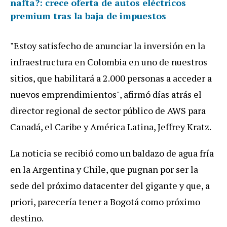
nafta?: crece oferta de autos eléctricos
premium tras la baja de impuestos
"
Estoy
satisfecho
de
anunciar
la
inversi
ó
n
en
la
infraestructura
en
Colombia
en
uno
de
nuestros
sitios
,
que
habilitar
á
a
2
.
000
personas
a
acceder
a
nuevos
emprendimientos
",
afirm
ó
d
í
as
atr
á
s
el
director
regional
de
sector
p
ú
blico
de
AWS
para
Canad
á,
el
Caribe
y
Am
é
rica
Latina
,
Jeffrey
Kratz
.
La
noticia
se
recibi
ó
como
un
baldazo
de
agua
fr
í
a
en
la
Argentina
y
Chile
,
que
pugnan
por
ser
la
sede
del
pr
ó
ximo
datacenter
del
gigante
y
que
,
a
priori
,
parecer
í
a
tener
a
Bogot
á
como
pr
ó
ximo
destino
.