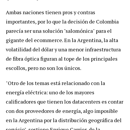
Ambas
naciones
tienen
pros
y
contras
importantes
,
por
lo
que
la
decisi
ó
n
de
Colombia
parec
í
a
ser
una
soluci
ó
n
"
salom
ó
nica
"
para
el
gigante
del
ecommerce
.
En
la
Argentina
,
la
alta
volatilidad
del
d
ó
lar
y
una
menor
infraestructura
de
fibra
ó
ptica
figuran
al
tope
de
los
principales
escollos
,
pero
no
son
los
ú
nicos
.
"Otro de los temas está relacionado con la
energía eléctrica: uno de los mayores
calificadores que tienen los datacenters es contar
con dos proveedores de energía, algo imposible
en la Argentina por la distribución geográfica del
servicio", sostiene Enrique Carrier, de la