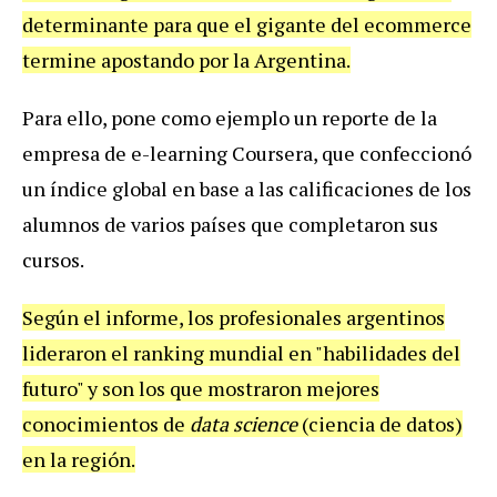
determinante
para
que
el
gigante
del
ecommerce
termine
apostando
por
la
Argentina
.
Para
ello
,
pone
como
ejemplo
un
reporte
de
la
empresa
de
e
-
learning
Coursera
,
que
confeccion
ó
un
í
ndice
global
en
base
a
las
calificaciones
de
los
alumnos
de
varios
pa
í
ses
que
completaron
sus
cursos
.
Seg
ú
n
el
informe
,
los
profesionales
argentinos
lideraron
el
ranking
mundial
en
"
habilidades
del
futuro
"
y
son
los
que
mostraron
mejores
conocimientos
de
data
science
(
ciencia
de
datos
)
en
la
regi
ó
n
.