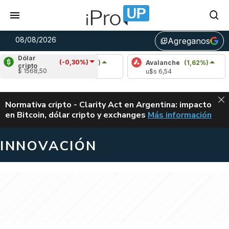
08/08/2026
Agreganos
library_add
Dólar
(-0,30%)
Cardano
(0,91%)
Avalanche
(1,62%)
Po
cripto
$ 1568,50
u$s 0,20
u$s 6,54
u$
ALERTA
Normativa cripto - Clarity Act en Argentina: impacto
en Bitcoin, dólar cripto y exchanges
Más información
CLARITY ACT EN AR
INNOVACIÓN