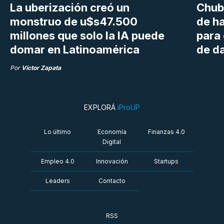
La uberización creó un
Chubu
monstruo de u$s47.500
de h
millones que solo la IA puede
para
domar en Latinoamérica
de da
Por
Víctor Zapata
EXPLORÁ
iProUP
Lo último
Economía
Finanzas 4.0
Digital
Empleo 4.0
Innovación
Startups
Leaders
Contacto
RSS