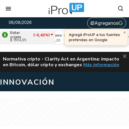
08/08/2026
Agreganos
library_add
Dólar
(-0,42%)
)
Cardano
(1,03%)
Avalanche
(1,76%)
cripto
$ 1564,95
u$s 0,20
u$s 6,54
ALERTA
Normativa cripto - Clarity Act en Argentina: impacto
en Bitcoin, dólar cripto y exchanges
Más información
CLARITY ACT EN AR
INNOVACIÓN