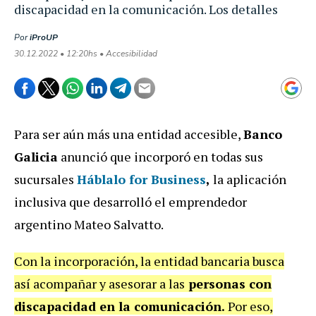
discapacidad en la comunicación. Los detalles
Por
iProUP
30.12.2022 • 12:20hs • Accesibilidad
Para ser aún más una entidad accesible,
Banco
Galicia
anunció que incorporó en todas sus
sucursales
Háblalo for Business
,
la aplicación
inclusiva que desarrolló el emprendedor
argentino Mateo Salvatto.
Con la incorporación, la entidad bancaria busca
así acompañar y asesorar a las
personas con
discapacidad en la comunicación.
Por eso,