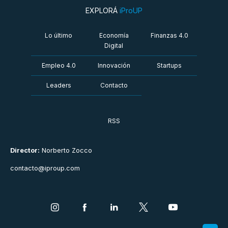
EXPLORÁ
iProUP
Lo último
Economía
Finanzas 4.0
Digital
Empleo 4.0
Innovación
Startups
Leaders
Contacto
RSS
Director:
Norberto Zocco
contacto@iproup.com