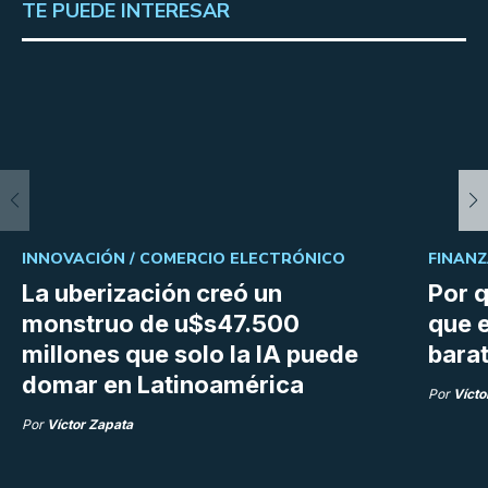
TE PUEDE INTERESAR
INNOVACIÓN /
COMERCIO ELECTRÓNICO
FINANZ
La uberización creó un
Por q
monstruo de u$s47.500
que e
millones que solo la IA puede
bara
domar en Latinoamérica
Por
Vícto
Por
Víctor Zapata