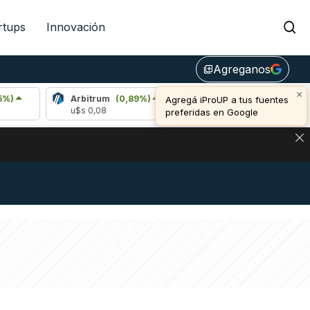
rtups
Innovación
Agreganos
library_add
×
Arbitrum
(0,89%)
Bitcoin
(1,01%)
E
Agregá iProUP a tus fuentes
u$s 0,08
u$s 64.942,00
u
preferidas en Google
NA: IMPACTO EN BITCOIN, DÓLAR CRIPTO Y EXCHANGES