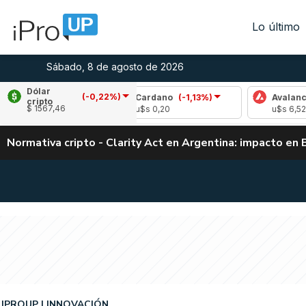
Lo último
Sábado, 8 de agosto de 2026
Dólar
(-0,22%)
,66%)
Cardano
(-1,13%)
Avalanche
(2,04
cripto
$ 1567,46
u$s 0,20
u$s 6,52
Normativa cripto - Clarity Act en Argentina: impacto en 
IPROUP
INNOVACIÓN