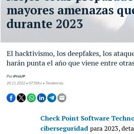
mayores amenazas que
durante 2023
El hacktivismo, los deepfakes, los ataqu
harán punta el año que viene entre otra
Por
iProUP
26.11.2022 • 07:50hs • Tendencias
Check Point Software Techno
ciberseguridad
para 2023, deta