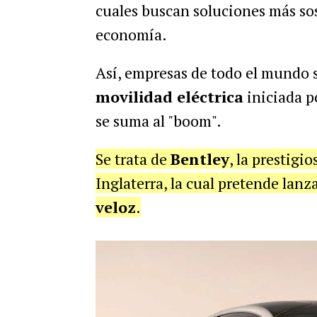
cuales buscan soluciones más so
economía.
Así, empresas de todo el mundo 
movilidad eléctrica
iniciada p
se suma al "boom".
Se trata de
Bentley
, la prestigi
Inglaterra, la cual pretende lanz
veloz
.