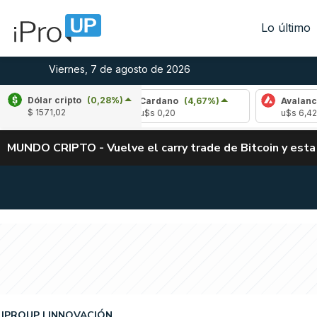
Lo último
Viernes, 7 de agosto de 2026
Dólar cripto
(0,28%)
%)
Cardano
(4,67%)
Avalanche
(-3,49%)
$ 1571,02
u$s 0,20
u$s 6,42
MUNDO CRIPTO - Vuelve el carry trade de Bitcoin y esta
IPROUP
INNOVACIÓN