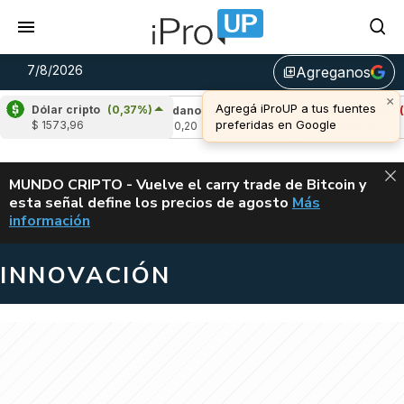
7/8/2026
Agreganos
library_add
×
Agregá iProUP a tus fuentes
Dólar cripto
(0,37%)
2,48%)
Cardano
(5,37%)
Avalanche
(-4,13
preferidas en Google
$ 1573,96
u$s 0,20
u$s 6,40
ALERTA
MUNDO CRIPTO - Vuelve el carry trade de Bitcoin y
esta señal define los precios de agosto
Más
VUELVE EL CAR
información
INNOVACIÓN