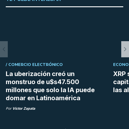
/
COMERCIO ELECTRÓNICO
ECONOM
La uberización creó un
XRP s
monstruo de u$s47.500
capit
millones que solo la IA puede
las a
domar en Latinoamérica
Por
Víctor Zapata