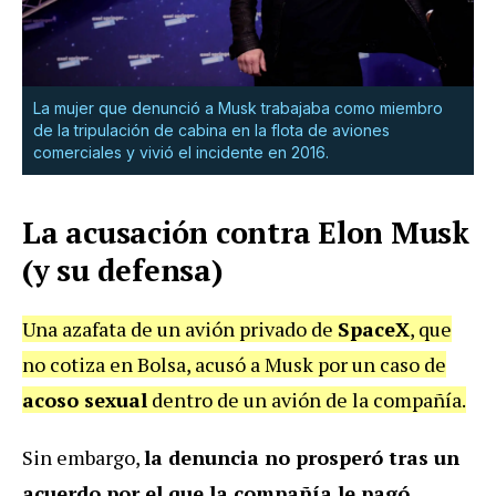
La mujer que denunció a Musk trabajaba como miembro
de la tripulación de cabina en la flota de aviones
comerciales y vivió el incidente en 2016.
La acusación contra Elon Musk
(y su defensa)
Una azafata de un avión privado de
SpaceX
, que
no cotiza en Bolsa, acusó a Musk por un caso de
acoso sexual
dentro de un avión de la compañía.
Sin embargo,
la denuncia no prosperó tras un
acuerdo por el que la compañía le pagó