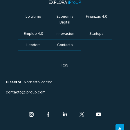
EXPLORÁ
iProUP
Lo último
Economía
Finanzas 4.0
Digital
Empleo 4.0
Innovación
Startups
Leaders
Contacto
RSS
Director:
Norberto Zocco
contacto@iproup.com