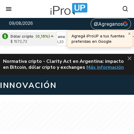
09/08/2026
Agreganos
library_add
×
Agregá iProUP a tus fuentes
Dólar cripto
(0,19%)
,04%)
Cardano
(-1,44%)
Avalanche
(-0,83
preferidas en Google
$ 1572,72
u$s 0,20
u$s 6,52
ALERTA
Normativa cripto - Clarity Act en Argentina: impacto
en Bitcoin, dólar cripto y exchanges
Más información
CLARITY ACT EN AR
INNOVACIÓN