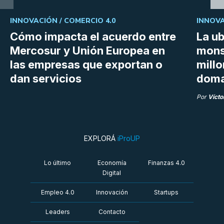
INNOVACIÓN /
COMERCIO 4.0
INNOVA
Cómo impacta el acuerdo entre
La ub
Mercosur y Unión Europea en
mons
las empresas que exportan o
millo
dan servicios
doma
Por
Vícto
EXPLORÁ
iProUP
Lo último
Economía
Finanzas 4.0
Digital
Empleo 4.0
Innovación
Startups
Leaders
Contacto