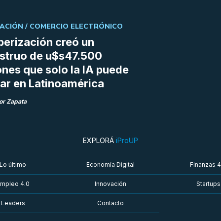
ACIÓN /
COMERCIO ELECTRÓNICO
berización creó un
struo de u$s47.500
ones que solo la IA puede
r en Latinoamérica
or Zapata
EXPLORÁ
iProUP
Lo último
Economía Digital
Finanzas 4
mpleo 4.0
Innovación
Startups
Leaders
Contacto