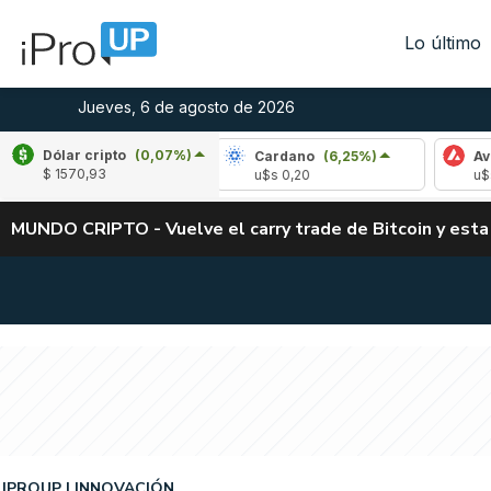
Lo último
Jueves, 6 de agosto de 2026
Dólar cripto
(0,07%)
le
(-2,78%)
Cardano
(6,25%)
Avalanche
$ 1570,93
1,04
u$s 0,20
u$s 6,46
MUNDO CRIPTO - Vuelve el carry trade de Bitcoin y esta
IPROUP
INNOVACIÓN