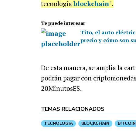
tecnología
blockchain
".
Te puede interesar
Tito, el auto eléctri
precio y cómo son su
De esta manera, se amplia la cart
podrán pagar con criptomoneda
20MinutosES.
TEMAS RELACIONADOS
TECNOLOGIA
BLOCKCHAIN
BITCOIN