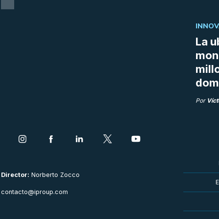
INNOV
La u
mon
mill
doma
Por
Víct
Director:
Norberto Zocco
E
contacto@iproup.com