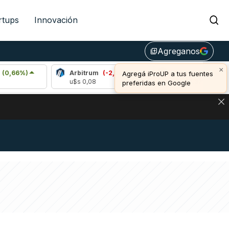
rtups
Innovación
Agreganos
library_add
×
Arbitrum
(-2,24%)
Bitcoin
(-0,59%)
Agregá iProUP a tus fuentes
u$s 0,08
u$s 64.321,00
preferidas en Google
DE DE BITCOIN Y ESTA SEÑAL DEFINE LOS PRECIOS DE AG