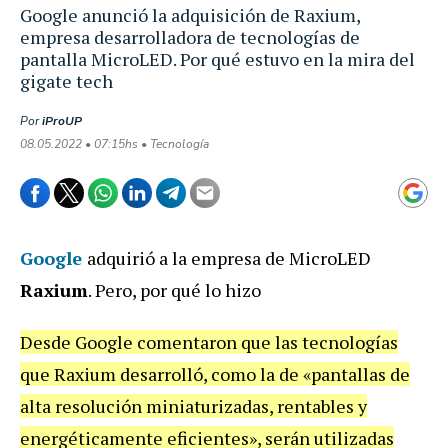
Google anunció la adquisición de Raxium,
empresa desarrolladora de tecnologías de
pantalla MicroLED. Por qué estuvo en la mira del
gigate tech
Por
iProUP
08.05.2022 • 07:15hs • Tecnología
Google
adquirió a la empresa de MicroLED
Raxium
. Pero, por qué lo hizo
Desde Google comentaron que las tecnologías
que Raxium desarrolló, como la de «pantallas de
alta resolución miniaturizadas, rentables y
energéticamente eficientes», serán utilizadas