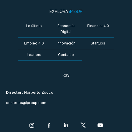
EXPLORÁ
iProUP
Lo último
Economía
Finanzas 4.0
Digital
Empleo 4.0
Innovación
Startups
Leaders
Contacto
RSS
Director:
Norberto Zocco
contacto@iproup.com