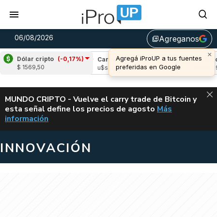
06/08/2026
Agreganos
library_add
×
Agregá iProUP a tus fuentes
Dólar cripto
(-0,17%)
ple
(-1,59%)
Cardano
(-2,63%)
Avalanche
preferidas en Google
$ 1569,50
 1,05
u$s 0,19
u$s 6,69
ALERTA
MUNDO CRIPTO - Vuelve el carry trade de Bitcoin y
esta señal define los precios de agosto
Más
VUELVE EL CAR
información
INNOVACIÓN