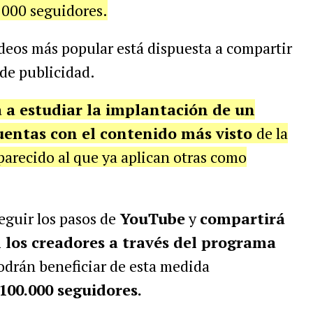
.000 seguidores.
videos más popular está dispuesta a compartir
de publicidad.
 a estudiar la implantación de un
cuentas con el contenido más visto
de la
arecido al que ya aplican otras como
guir los pasos de
YouTube
y
compartirá
n los creadores a través del programa
odrán beneficiar de esta medida
100.000 seguidores.