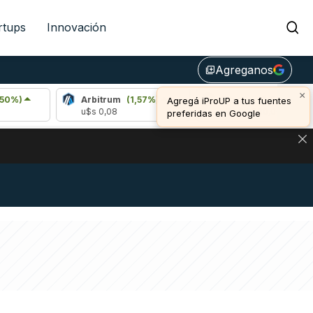
rtups
Innovación
Agreganos
library_add
×
Arbitrum
(1,57%)
Bitcoin
(0,20%)
Agregá iProUP a tus fuentes
u$s 0,08
u$s 64.980,00
preferidas en Google
NA: IMPACTO EN BITCOIN, DÓLAR CRIPTO Y EXCHANGES