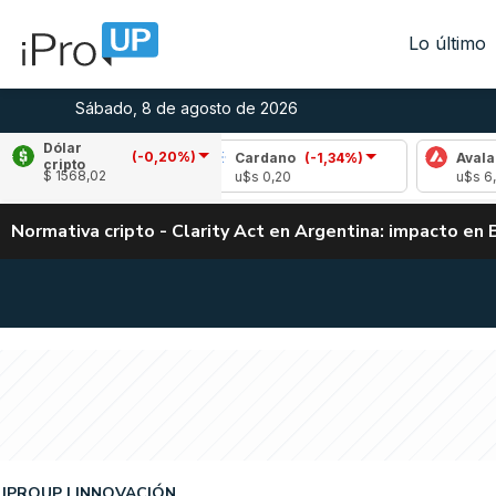
Lo último
Sábado, 8 de agosto de 2026
Dólar
(-0,20%)
0,40%)
Cardano
(-1,34%)
Avalanche
(1,50
cripto
$ 1568,02
u$s 0,20
u$s 6,52
Normativa cripto - Clarity Act en Argentina: impacto en 
IPROUP
INNOVACIÓN