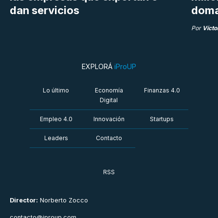
dan servicios
doma
Por
Vícto
EXPLORÁ
iProUP
Lo último
Economía
Finanzas 4.0
Digital
Empleo 4.0
Innovación
Startups
Leaders
Contacto
RSS
Director:
Norberto Zocco
contacto@iproup.com