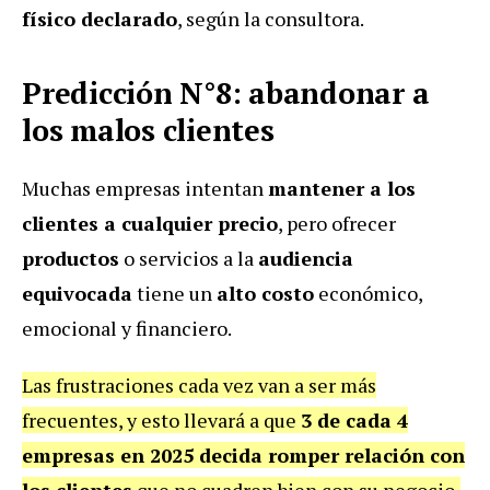
físico declarado
, según la consultora.
Predicción N°8: abandonar a
los malos clientes
Muchas empresas intentan
mantener a los
clientes a cualquier precio
, pero ofrecer
productos
o servicios a la
audiencia
equivocada
tiene un
alto costo
económico,
emocional y financiero.
Las frustraciones cada vez van a ser más
frecuentes, y esto llevará a que
3 de cada 4
empresas en 2025 decida romper relación con
los clientes
que no cuadren bien con su negocio,