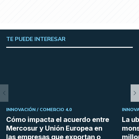
TE PUEDE INTERESAR
INNOVACIÓN /
COMERCIO 4.0
INNOVA
Cómo impacta el acuerdo entre
La ub
Mercosur y Unión Europea en
mons
las empresas que exportan o
millo