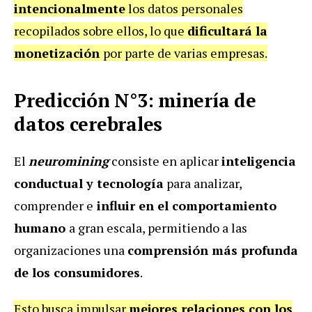
intencionalmente
los datos personales
recopilados sobre ellos, lo que
dificultará la
monetización
por parte de varias empresas.
Predicción N°3: minería de
datos cerebrales
El
neuromining
consiste en aplicar
inteligencia
conductual y tecnología
para analizar,
comprender e
influir en el comportamiento
humano
a gran escala, permitiendo a las
organizaciones una
comprensión más profunda
de los consumidores
.
Esto busca impulsar
mejores relaciones con los