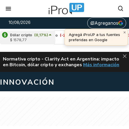
10/08/2026
Agreganos
library_add
Dólar cripto
(0,17%)
%)
Cardano
(-2,24%)
Avalanche
(-0,76%)
$ 1578,77
u$s 0,19
u$s 6,46
ALERTA
Normativa cripto - Clarity Act en Argentina: impacto
en Bitcoin, dólar cripto y exchanges
Más información
CLARITY ACT EN AR
INNOVACIÓN