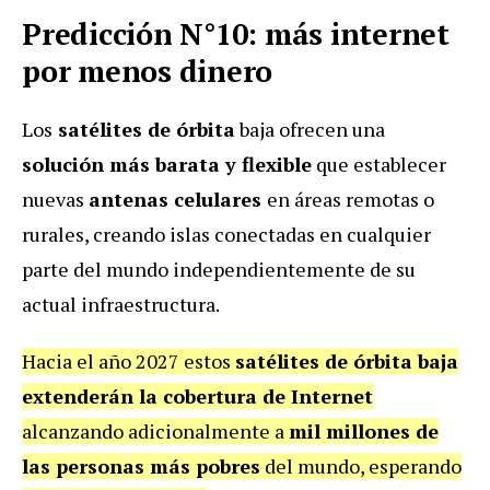
Predicción N°10: más internet
por menos dinero
Los
satélites de órbita
baja ofrecen una
solución más barata y flexible
que establecer
nuevas
antenas celulares
en áreas remotas o
rurales, creando islas conectadas en cualquier
parte del mundo independientemente de su
actual infraestructura.
Hacia el año 2027 estos
satélites de órbita baja
extenderán la cobertura de Internet
alcanzando adicionalmente a
mil millones de
las personas más pobres
del mundo, esperando