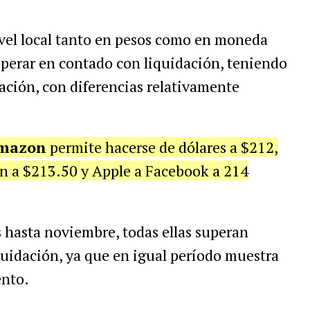
ivel local tanto en pesos como en moneda
operar en contado con liquidación, teniendo
zación, con diferencias relativamente
mazon
permite hacerse de dólares a $212,
n a $213.50 y Apple a Facebook a 214
 hasta noviembre, todas ellas superan
uidación, ya que en igual período muestra
ento.