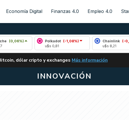
Economía Digital
Finanzas 4.0
Empleo 4.0
Sta
%)
Polkadot
(-1,08%)
Chainlink
(-0,07%)
u$s 0,81
u$s 8,21
ALERTA
Bitcoin, dólar cripto y exchanges
Más información
CLARITY ACT EN ARGENTI
INNOVACIÓN