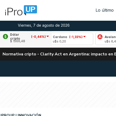
Lo último
Viernes, 7 de agosto de 2026
Dólar
(-0,44%)
0,96%)
Cardano
(-1,33%)
Avalanche
(0,06
cripto
$ 1566,48
u$s 0,20
u$s 6,47
Normativa cripto - Clarity Act en Argentina: impacto en 
IPROUP
INNOVACIÓN