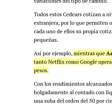
variaciones del tipo de cambio.
Todos estos Cedears cotizan a n
extranjera, por lo que permiten 
cada uno de ellos su propia coti
pequeñas.
Así por ejemplo,
mientras que
A
tanto Netflix como Google opera
pesos.
Con los rendimientos alcanzados
holgadamente al contado con liq
una suba del orden del 50 por ci