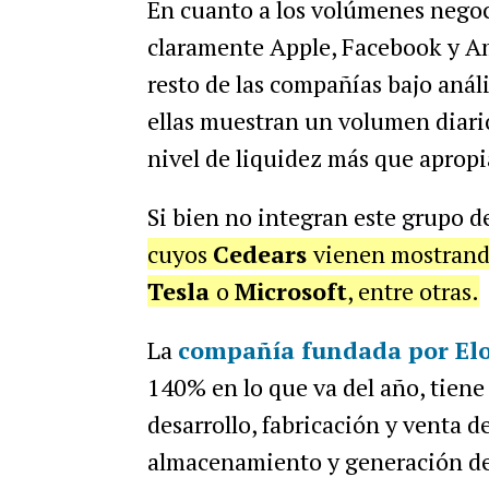
En cuanto a los volúmenes negoc
claramente Apple, Facebook y A
resto de las compañías bajo análi
ellas muestran un volumen diari
nivel de liquidez más que aprop
Si bien no integran este grupo de
cuyos
Cedears
vienen mostrando
Tesla
o
Microsoft
, entre otras.
La
compañía fundada por
El
140% en lo que va del año, tiene
desarrollo, fabricación y venta d
almacenamiento y generación de