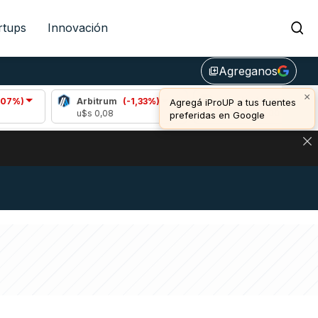
rtups
Innovación
Agreganos
library_add
×
Arbitrum
(-1,33%)
Bitcoin
(0,86%)
E
Agregá iProUP a tus fuentes
u$s 0,08
u$s 64.992,00
u
preferidas en Google
NA: IMPACTO EN BITCOIN, DÓLAR CRIPTO Y EXCHANGES