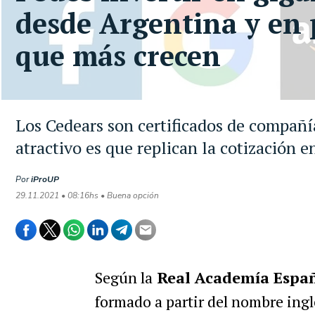
desde Argentina y en p
que más crecen
Los Cedears son certificados de compañía
atractivo es que replican la cotización 
Por
iProUP
29.11.2021 • 08:16hs • Buena opción
Según la
Real Academía Espa
formado a partir del nombre ingl