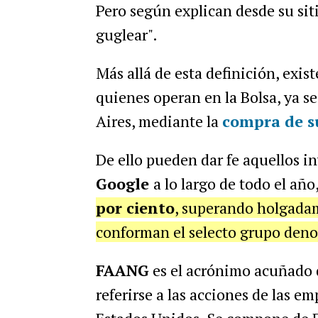
Pero según explican desde su siti
guglear".
Más allá de esta definición, exi
quienes operan en la Bolsa, ya s
Aires, mediante la
compra de s
De ello pueden dar fe aquellos i
Google
a lo largo de todo el año
por ciento
, superando holgadam
conforman el selecto grupo de
FAANG
es el acrónimo acuñado 
referirse a las acciones de las 