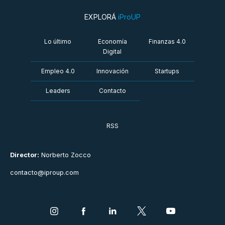
EXPLORÁ
iProUP
Lo último
Economía
Finanzas 4.0
Digital
Empleo 4.0
Innovación
Startups
Leaders
Contacto
RSS
Director:
Norberto Zocco
contacto@iproup.com