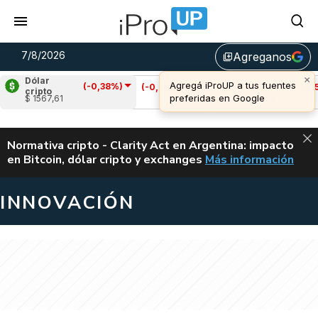
7/8/2026
Agreganos
library_add
Dólar
(-0,38%)
Cardano
(-0,60%)
Avalanche
(-0,45%)
cripto
$ 1567,61
u$s 0,20
u$s 6,43
ALERTA
Normativa cripto - Clarity Act en Argentina: impacto
en Bitcoin, dólar cripto y exchanges
Más información
CLARITY ACT EN AR
INNOVACIÓN