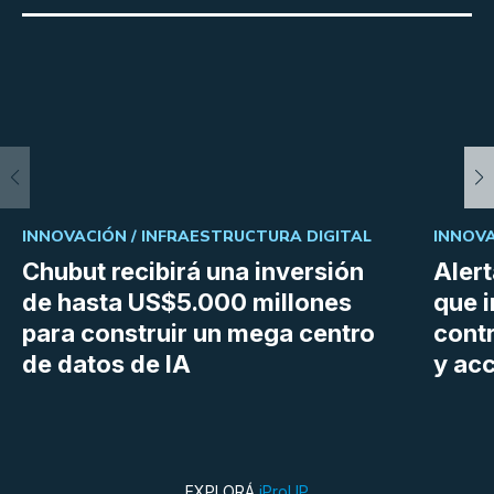
INNOVACIÓN /
INFRAESTRUCTURA DIGITAL
INNOVA
Chubut recibirá una inversión
Aler
de hasta US$5.000 millones
que i
para construir un mega centro
cont
de datos de IA
y ac
EXPLORÁ
iProUP