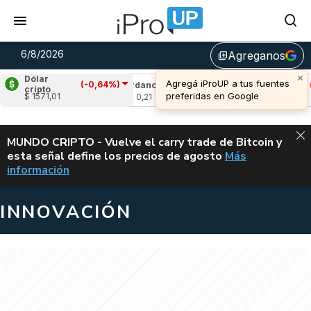
6/8/2026
Agreganos
library_add
×
Dólar
Agregá iProUP a tus fuentes
(-0,64%)
,14%)
Cardano
(7,94%)
Avalanche
(-2,9
cripto
preferidas en Google
$ 1571,01
u$s 0,21
u$s 6,47
ALERTA
MUNDO CRIPTO - Vuelve el carry trade de Bitcoin y
esta señal define los precios de agosto
Más
VUELVE EL CAR
información
INNOVACIÓN