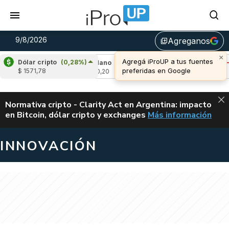
9/8/2026
Agreganos
library_add
×
Agregá iProUP a tus fuentes
Dólar cripto
(0,28%)
,55%)
Cardano
(-1,41%)
Avalanche
(-1,11%
preferidas en Google
$ 1571,78
u$s 0,20
u$s 6,47
ALERTA
Normativa cripto - Clarity Act en Argentina: impacto
en Bitcoin, dólar cripto y exchanges
Más información
CLARITY ACT EN AR
INNOVACIÓN