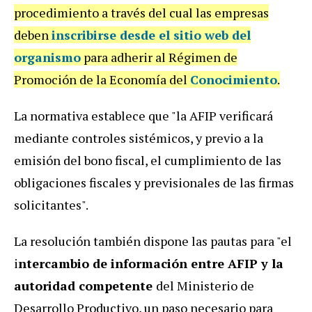
procedimiento a través del cual las empresas
deben
inscribirse desde el
sitio web del
organismo
para adherir al Régimen de
Promoción de la Economía del
Conocimiento
.
La normativa establece que "la AFIP verificará
mediante controles sistémicos, y previo a la
emisión del bono fiscal, el cumplimiento de las
obligaciones fiscales y previsionales de las firmas
solicitantes".
La resolución también dispone las pautas para "el
i
ntercambio de información entre AFIP y la
autoridad competente
del Ministerio de
Desarrollo Productivo, un paso necesario para