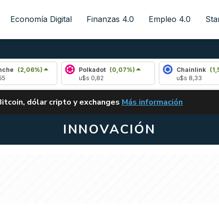
Economía Digital
Finanzas 4.0
Empleo 4.0
Sta
%)
Polkadot
(0,07%)
Chainlink
(1,51%)
u$s 0,82
u$s 8,33
ALERTA
Bitcoin, dólar cripto y exchanges
Más información
CLARITY ACT EN ARGENTI
INNOVACIÓN