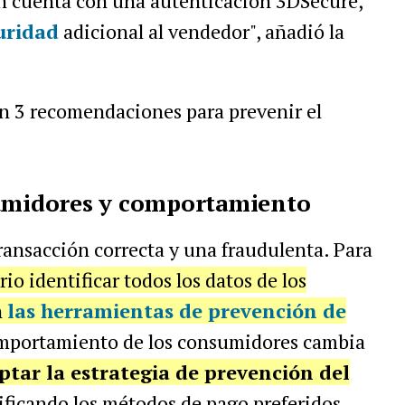
én cuenta con una autenticación 3DSecure,
uridad
adicional al vendedor", añadió la
n 3 recomendaciones para prevenir el
sumidores y comportamiento
transacción correcta y una fraudulenta. Para
rio identificar todos los datos de los
n
las herramientas de prevención de
omportamiento de los consumidores cambia
ptar la estrategia de prevención del
tificando los métodos de pago preferidos