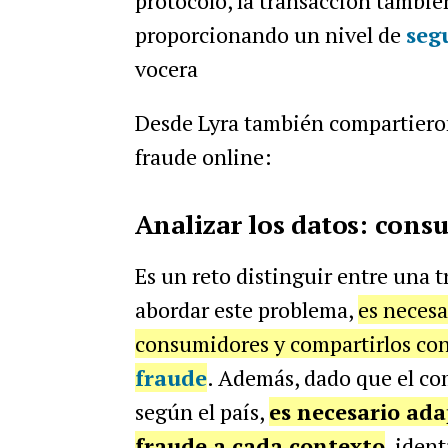
protocolo, la transacción tambi
proporcionando un nivel de
seg
vocera
Desde Lyra también compartiero
fraude online:
Analizar los datos: con
Es un reto distinguir entre una 
abordar este problema,
es necesa
consumidores y compartirlos co
fraude
. Además, dado que el c
según el país,
es necesario ada
fraude a cada contexto
, iden