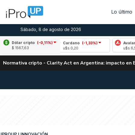
Lo último
Sábado, 8 de agosto de 2026
Dólar cripto
(-0,11%)
,39%)
Cardano
(-1,33%)
Avalanche
(2,06
$ 1567,63
u$s 0,20
u$s 6,55
Normativa cripto - Clarity Act en Argentina: impacto en 
IPROUP
INNOVACIÓN